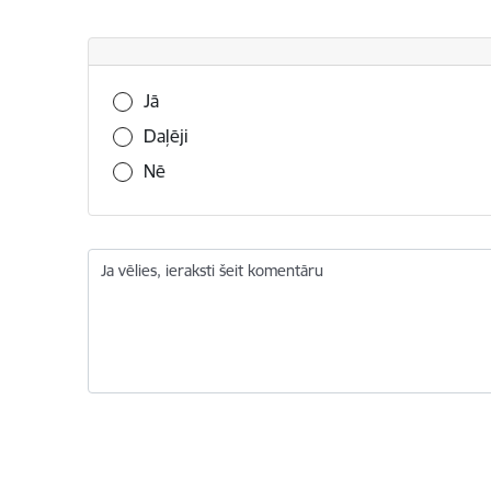
Vai šī informācija bija noderīga?
Jā
Daļēji
Nē
Ja vēlies, ieraksti šeit komentāru