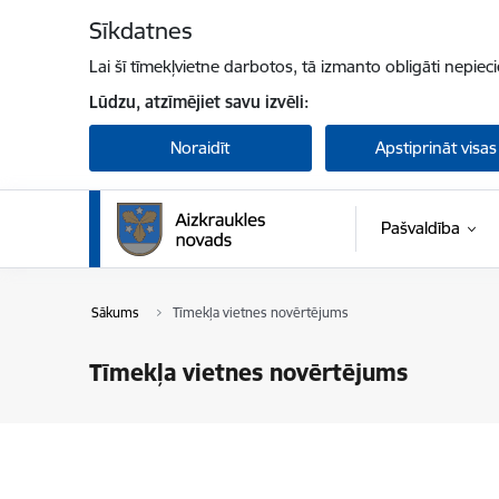
Pāriet uz lapas saturu
Sīkdatnes
Lai šī tīmekļvietne darbotos, tā izmanto obligāti nepiec
Lūdzu, atzīmējiet savu izvēli:
Noraidīt
Apstiprināt visas
Pašvaldība
Sākums
Tīmekļa vietnes novērtējums
Tīmekļa vietnes novērtējums