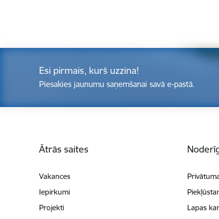
Esi pirmais, kurš uzzina!
Piesakies jaunumu saņemšanai savā e-pastā.
Kājene
Ātrās saites
Noderīg
Vakances
Privātuma
Iepirkumi
Piekļūsta
Projekti
Lapas kar