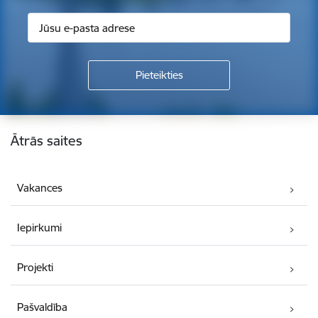
Kājene
Ātrās saites
Vakances
Iepirkumi
Projekti
Pašvaldība