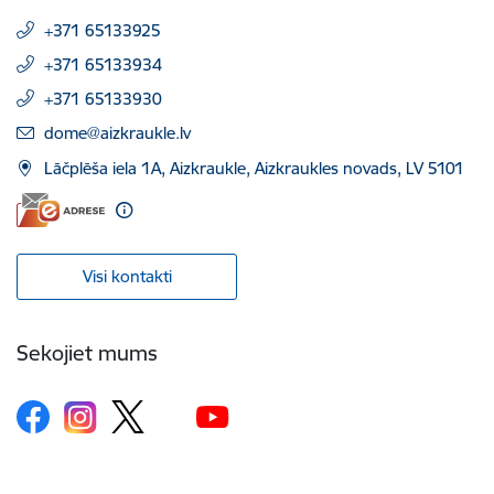
+371 65133925
+371 65133934
+371 65133930
E-pasts:
dome@aizkraukle.lv
Lāčplēša iela 1A, Aizkraukle, Aizkraukles novads, LV 5101
Visi kontakti
Sekojiet mums