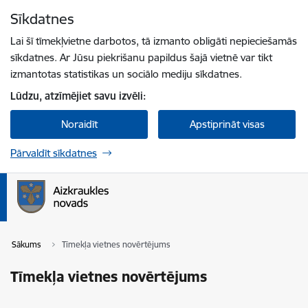
Pāriet uz lapas saturu
Sīkdatnes
Spied
lai meklētu
Enter
Lai šī tīmekļvietne darbotos, tā izmanto obligāti nepieciešamās
sīkdatnes. Ar Jūsu piekrišanu papildus šajā vietnē var tikt
izmantotas statistikas un sociālo mediju sīkdatnes.
Lūdzu, atzīmējiet savu izvēli:
Noraidīt
Apstiprināt visas
Pārvaldīt sīkdatnes
Sākums
Tīmekļa vietnes novērtējums
Tīmekļa vietnes novērtējums