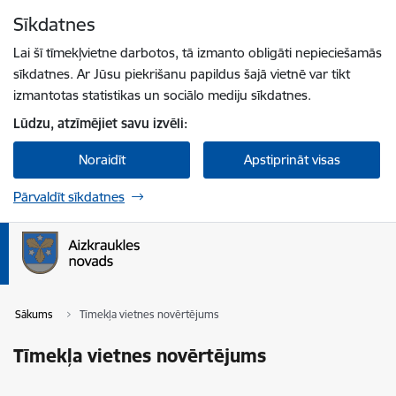
Pāriet uz lapas saturu
Sīkdatnes
Spied
lai meklētu
Enter
Lai šī tīmekļvietne darbotos, tā izmanto obligāti nepieciešamās
sīkdatnes. Ar Jūsu piekrišanu papildus šajā vietnē var tikt
izmantotas statistikas un sociālo mediju sīkdatnes.
Lūdzu, atzīmējiet savu izvēli:
Noraidīt
Apstiprināt visas
Pārvaldīt sīkdatnes
Sākums
Tīmekļa vietnes novērtējums
Tīmekļa vietnes novērtējums