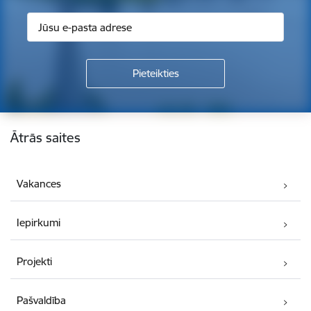
Kājene
Ātrās saites
Vakances
Iepirkumi
Projekti
Pašvaldība