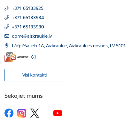
+371 65133925
+371 65133934
+371 65133930
E-pasts:
dome@aizkraukle.lv
Lāčplēša iela 1A, Aizkraukle, Aizkraukles novads, LV 5101
Visi kontakti
Sekojiet mums