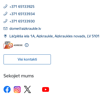
+371 65133925
+371 65133934
+371 65133930
E-pasts:
dome@aizkraukle.lv
Lāčplēša iela 1A, Aizkraukle, Aizkraukles novads, LV 5101
Visi kontakti
Sekojiet mums