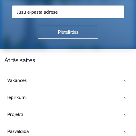
Kājene
Ātrās saites
Vakances
Iepirkumi
Projekti
Pašvaldība