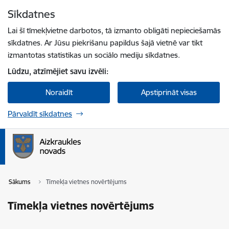
Pāriet uz lapas saturu
Sīkdatnes
Spied
lai meklētu
Enter
Lai šī tīmekļvietne darbotos, tā izmanto obligāti nepieciešamās
sīkdatnes. Ar Jūsu piekrišanu papildus šajā vietnē var tikt
izmantotas statistikas un sociālo mediju sīkdatnes.
Lūdzu, atzīmējiet savu izvēli:
Noraidīt
Apstiprināt visas
Pārvaldīt sīkdatnes
Sākums
Tīmekļa vietnes novērtējums
Tīmekļa vietnes novērtējums