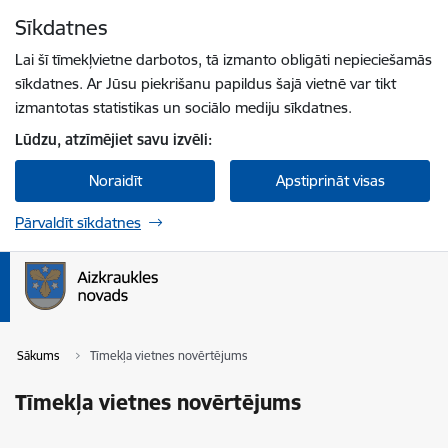
Pāriet uz lapas saturu
Sīkdatnes
Spied
lai meklētu
Enter
Lai šī tīmekļvietne darbotos, tā izmanto obligāti nepieciešamās
sīkdatnes. Ar Jūsu piekrišanu papildus šajā vietnē var tikt
izmantotas statistikas un sociālo mediju sīkdatnes.
Lūdzu, atzīmējiet savu izvēli:
Noraidīt
Apstiprināt visas
Pārvaldīt sīkdatnes
Sākums
Tīmekļa vietnes novērtējums
Tīmekļa vietnes novērtējums