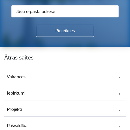
Kājene
Ātrās saites
Vakances
Iepirkumi
Projekti
Pašvaldība