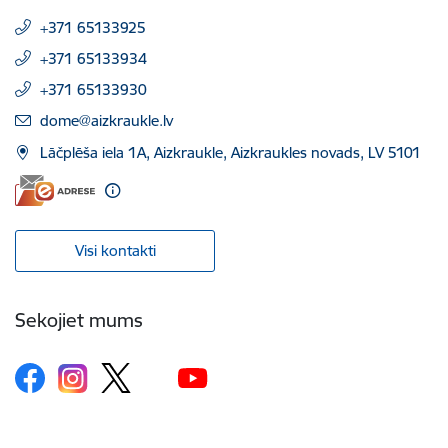
+371 65133925
+371 65133934
+371 65133930
E-pasts:
dome@aizkraukle.lv
Lāčplēša iela 1A, Aizkraukle, Aizkraukles novads, LV 5101
Visi kontakti
Sekojiet mums