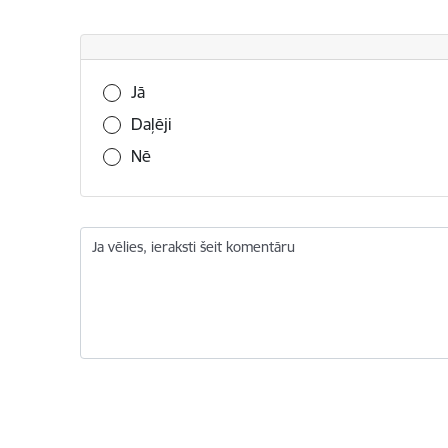
Vai šī informācija bija noderīga?
Jā
Daļēji
Nē
Ja vēlies, ieraksti šeit komentāru