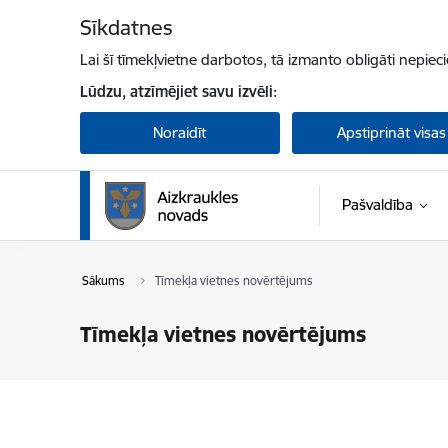
Pāriet uz lapas saturu
Sīkdatnes
Lai šī tīmekļvietne darbotos, tā izmanto obligāti nepiec
Lūdzu, atzīmējiet savu izvēli:
Noraidīt
Apstiprināt visas
Pašvaldība
Sākums
Tīmekļa vietnes novērtējums
Tīmekļa vietnes novērtējums