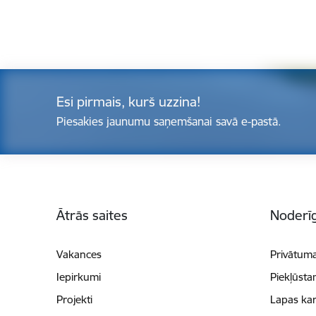
Esi pirmais, kurš uzzina!
Piesakies jaunumu saņemšanai savā e-pastā.
Kājene
Ātrās saites
Noderīg
Vakances
Privātuma
Iepirkumi
Piekļūsta
Projekti
Lapas kar