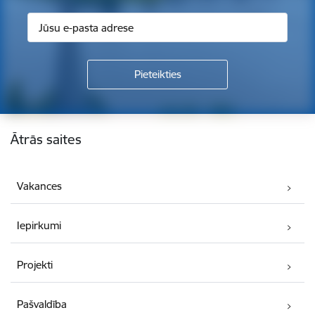
Kājene
Ātrās saites
Vakances
Iepirkumi
Projekti
Pašvaldība