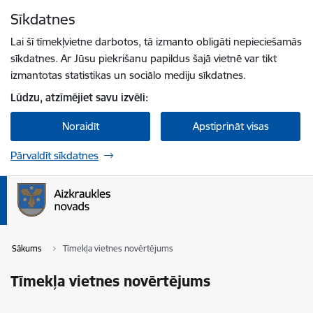
Pāriet uz lapas saturu
Sīkdatnes
Spied
lai meklētu
Enter
Lai šī tīmekļvietne darbotos, tā izmanto obligāti nepieciešamās
sīkdatnes. Ar Jūsu piekrišanu papildus šajā vietnē var tikt
izmantotas statistikas un sociālo mediju sīkdatnes.
Lūdzu, atzīmējiet savu izvēli:
Noraidīt
Apstiprināt visas
Pārvaldīt sīkdatnes
Sākums
Tīmekļa vietnes novērtējums
Tīmekļa vietnes novērtējums