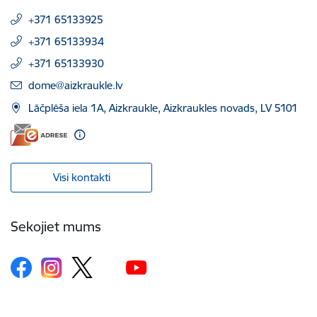
+371 65133925
+371 65133934
+371 65133930
E-pasts:
dome@aizkraukle.lv
Lāčplēša iela 1A, Aizkraukle, Aizkraukles novads, LV 5101
Visi kontakti
Sekojiet mums