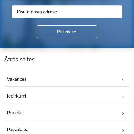
Kājene
Ātrās saites
Vakances
Iepirkumi
Projekti
Pašvaldība