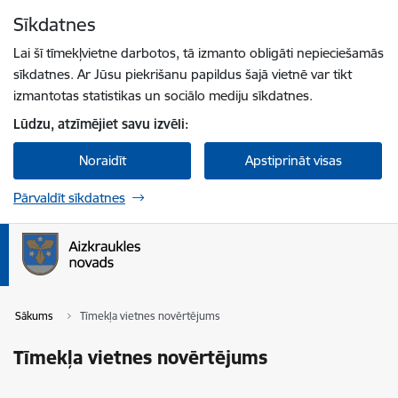
Pāriet uz lapas saturu
Sīkdatnes
Spied
lai meklētu
Enter
Lai šī tīmekļvietne darbotos, tā izmanto obligāti nepieciešamās
sīkdatnes. Ar Jūsu piekrišanu papildus šajā vietnē var tikt
izmantotas statistikas un sociālo mediju sīkdatnes.
Lūdzu, atzīmējiet savu izvēli:
Noraidīt
Apstiprināt visas
Pārvaldīt sīkdatnes
Sākums
Tīmekļa vietnes novērtējums
Tīmekļa vietnes novērtējums