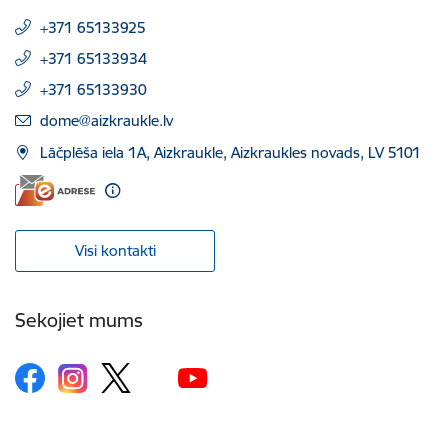
+371 65133925
+371 65133934
+371 65133930
E-pasts:
dome@aizkraukle.lv
Lāčplēša iela 1A, Aizkraukle, Aizkraukles novads, LV 5101
Visi kontakti
Sekojiet mums