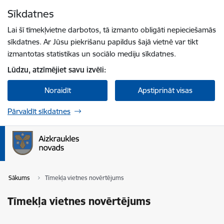
Pāriet uz lapas saturu
Sīkdatnes
Spied
lai meklētu
Enter
Lai šī tīmekļvietne darbotos, tā izmanto obligāti nepieciešamās
sīkdatnes. Ar Jūsu piekrišanu papildus šajā vietnē var tikt
izmantotas statistikas un sociālo mediju sīkdatnes.
Lūdzu, atzīmējiet savu izvēli:
Noraidīt
Apstiprināt visas
Pārvaldīt sīkdatnes
Sākums
Tīmekļa vietnes novērtējums
Tīmekļa vietnes novērtējums