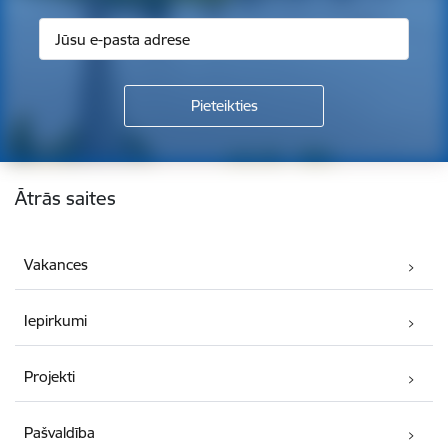
Kājene
Ātrās saites
Vakances
Iepirkumi
Projekti
Pašvaldība