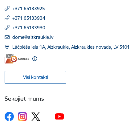
+371 65133925
+371 65133934
+371 65133930
E-pasts:
dome@aizkraukle.lv
Lāčplēša iela 1A, Aizkraukle, Aizkraukles novads, LV 5101
Visi kontakti
Sekojiet mums