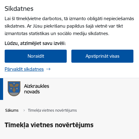
Pāriet uz lapas saturu
Sīkdatnes
Spied
lai meklētu
Enter
Lai šī tīmekļvietne darbotos, tā izmanto obligāti nepieciešamās
sīkdatnes. Ar Jūsu piekrišanu papildus šajā vietnē var tikt
izmantotas statistikas un sociālo mediju sīkdatnes.
Lūdzu, atzīmējiet savu izvēli:
Noraidīt
Apstiprināt visas
Pārvaldīt sīkdatnes
Sākums
Tīmekļa vietnes novērtējums
Tīmekļa vietnes novērtējums