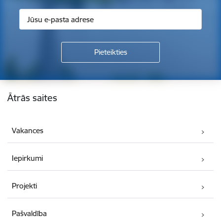
Kājene
Ātrās saites
Vakances
Iepirkumi
Projekti
Pašvaldība