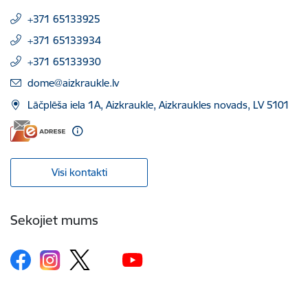
+371 65133925
+371 65133934
+371 65133930
E-pasts:
dome@aizkraukle.lv
Lāčplēša iela 1A, Aizkraukle, Aizkraukles novads, LV 5101
Visi kontakti
Sekojiet mums