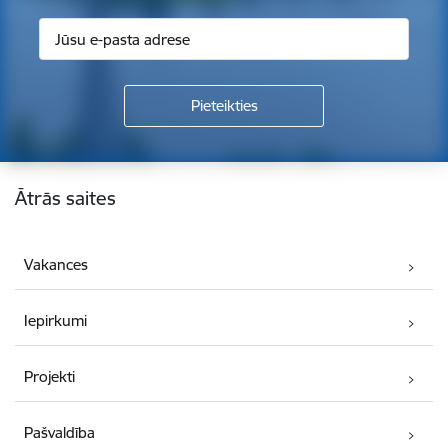
Kājene
Ātrās saites
Vakances
Iepirkumi
Projekti
Pašvaldība