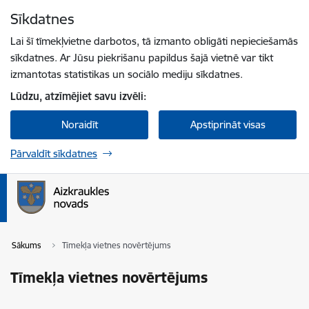
Pāriet uz lapas saturu
Sīkdatnes
Spied
lai meklētu
Enter
Lai šī tīmekļvietne darbotos, tā izmanto obligāti nepieciešamās
sīkdatnes. Ar Jūsu piekrišanu papildus šajā vietnē var tikt
izmantotas statistikas un sociālo mediju sīkdatnes.
Lūdzu, atzīmējiet savu izvēli:
Noraidīt
Apstiprināt visas
Pārvaldīt sīkdatnes
Sākums
Tīmekļa vietnes novērtējums
Tīmekļa vietnes novērtējums