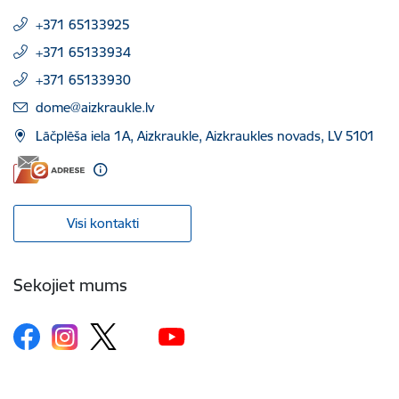
+371 65133925
+371 65133934
+371 65133930
E-pasts:
dome@aizkraukle.lv
Lāčplēša iela 1A, Aizkraukle, Aizkraukles novads, LV 5101
Visi kontakti
Sekojiet mums