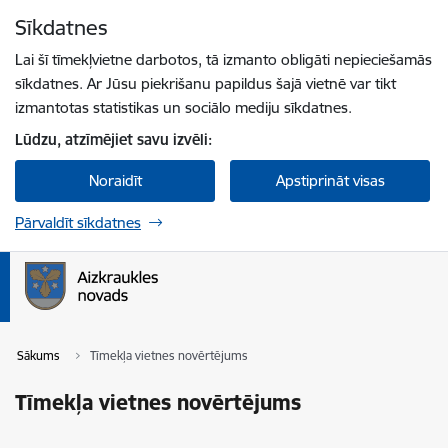
Pāriet uz lapas saturu
Sīkdatnes
Spied
lai meklētu
Enter
Lai šī tīmekļvietne darbotos, tā izmanto obligāti nepieciešamās
sīkdatnes. Ar Jūsu piekrišanu papildus šajā vietnē var tikt
izmantotas statistikas un sociālo mediju sīkdatnes.
Lūdzu, atzīmējiet savu izvēli:
Noraidīt
Apstiprināt visas
Pārvaldīt sīkdatnes
Sākums
Tīmekļa vietnes novērtējums
Tīmekļa vietnes novērtējums