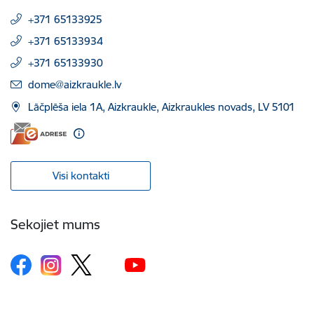
+371 65133925
+371 65133934
+371 65133930
E-pasts:
dome@aizkraukle.lv
Lāčplēša iela 1A, Aizkraukle, Aizkraukles novads, LV 5101
Visi kontakti
Sekojiet mums