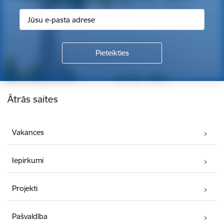
Kājene
Ātrās saites
Vakances
Iepirkumi
Projekti
Pašvaldība