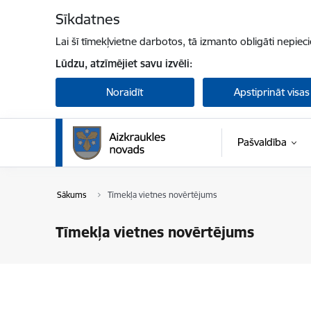
Pāriet uz lapas saturu
Sīkdatnes
Lai šī tīmekļvietne darbotos, tā izmanto obligāti nepiec
Lūdzu, atzīmējiet savu izvēli:
Noraidīt
Apstiprināt visas
Pašvaldība
Sākums
Tīmekļa vietnes novērtējums
Tīmekļa vietnes novērtējums