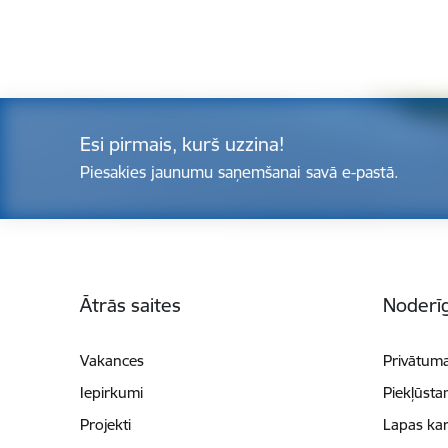
Esi pirmais, kurš uzzina!
Piesakies jaunumu saņemšanai savā e-pastā.
Kājene
Ātrās saites
Noderīg
Vakances
Privātuma
Iepirkumi
Piekļūsta
Projekti
Lapas kar