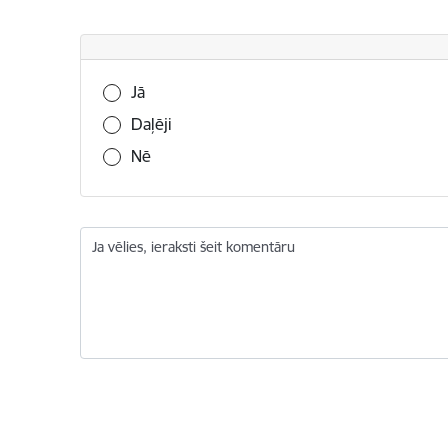
Vai šī informācija bija noderīga?
Jā
Daļēji
Nē
Ja vēlies, ieraksti šeit komentāru