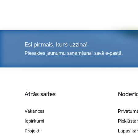
Esi pirmais, kurš uzzina!
Piesakies jaunumu saņemšanai savā e-pastā.
Kājene
Ātrās saites
Noderīg
Vakances
Privātuma
Iepirkumi
Piekļūsta
Projekti
Lapas kar