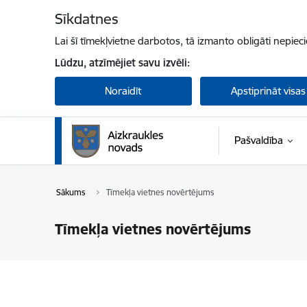
Pāriet uz lapas saturu
Sīkdatnes
Lai šī tīmekļvietne darbotos, tā izmanto obligāti nepiec
Lūdzu, atzīmējiet savu izvēli:
Noraidīt
Apstiprināt visas
Pašvaldība
Sākums
Tīmekļa vietnes novērtējums
Tīmekļa vietnes novērtējums