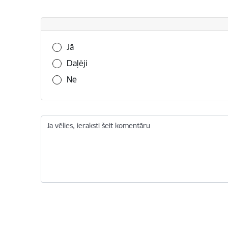
Vai šī informācija bija noderīga?
Jā
Daļēji
Nē
Ja vēlies, ieraksti šeit komentāru