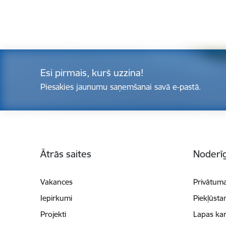
Esi pirmais, kurš uzzina!
Piesakies jaunumu saņemšanai savā e-pastā.
Kājene
Ātrās saites
Noderīg
Vakances
Privātuma
Iepirkumi
Piekļūsta
Projekti
Lapas kar