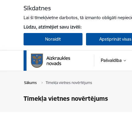
Pāriet uz lapas saturu
Sīkdatnes
Lai šī tīmekļvietne darbotos, tā izmanto obligāti nepiec
Lūdzu, atzīmējiet savu izvēli:
Noraidīt
Apstiprināt visas
Pašvaldība
Sākums
Tīmekļa vietnes novērtējums
Tīmekļa vietnes novērtējums