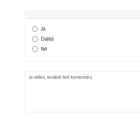
Vai šī informācija bija noderīga?
Jā
Daļēji
Nē
Ja vēlies, ieraksti šeit komentāru