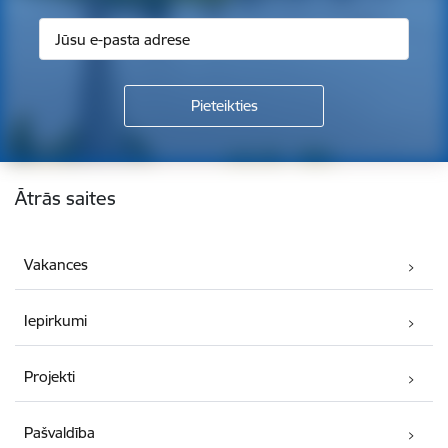
Kājene
Ātrās saites
Vakances
Iepirkumi
Projekti
Pašvaldība