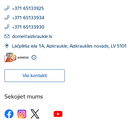
+371 65133925
+371 65133934
+371 65133930
E-pasts:
dome@aizkraukle.lv
Lāčplēša iela 1A, Aizkraukle, Aizkraukles novads, LV 5101
Visi kontakti
Sekojiet mums