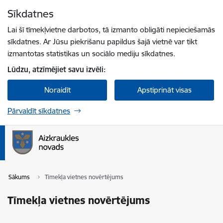
Pāriet uz lapas saturu
Sīkdatnes
Spied
lai meklētu
Enter
Lai šī tīmekļvietne darbotos, tā izmanto obligāti nepieciešamās
sīkdatnes. Ar Jūsu piekrišanu papildus šajā vietnē var tikt
izmantotas statistikas un sociālo mediju sīkdatnes.
Lūdzu, atzīmējiet savu izvēli:
Noraidīt
Apstiprināt visas
Pārvaldīt sīkdatnes
Sākums
Tīmekļa vietnes novērtējums
Tīmekļa vietnes novērtējums