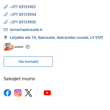
+371 65133925
+371 65133934
+371 65133930
E-pasts:
dome@aizkraukle.lv
Lāčplēša iela 1A, Aizkraukle, Aizkraukles novads, LV 5101
Visi kontakti
Sekojiet mums