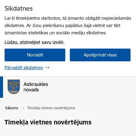
Pāriet uz lapas saturu
Sīkdatnes
Spied
lai meklētu
Enter
Lai šī tīmekļvietne darbotos, tā izmanto obligāti nepieciešamās
sīkdatnes. Ar Jūsu piekrišanu papildus šajā vietnē var tikt
izmantotas statistikas un sociālo mediju sīkdatnes.
Lūdzu, atzīmējiet savu izvēli:
Noraidīt
Apstiprināt visas
Pārvaldīt sīkdatnes
Sākums
Tīmekļa vietnes novērtējums
Tīmekļa vietnes novērtējums