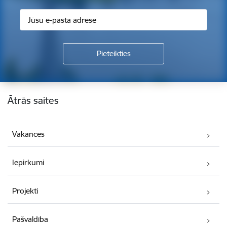
Kājene
Ātrās saites
Vakances
Iepirkumi
Projekti
Pašvaldība