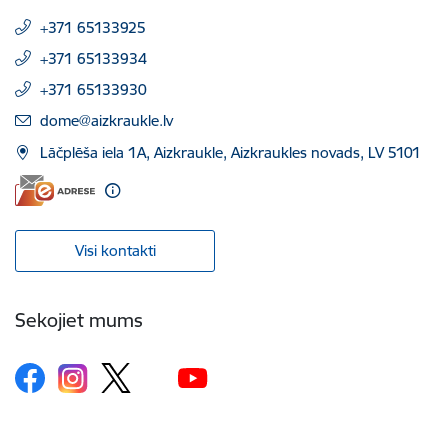
+371 65133925
+371 65133934
+371 65133930
E-pasts:
dome@aizkraukle.lv
Lāčplēša iela 1A, Aizkraukle, Aizkraukles novads, LV 5101
Visi kontakti
Sekojiet mums