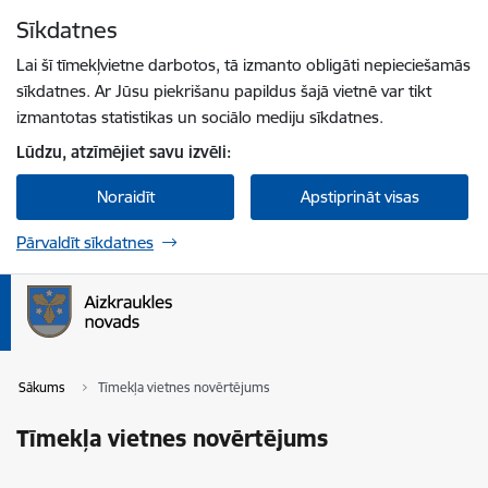
Pāriet uz lapas saturu
Sīkdatnes
Spied
lai meklētu
Enter
Lai šī tīmekļvietne darbotos, tā izmanto obligāti nepieciešamās
sīkdatnes. Ar Jūsu piekrišanu papildus šajā vietnē var tikt
izmantotas statistikas un sociālo mediju sīkdatnes.
Lūdzu, atzīmējiet savu izvēli:
Noraidīt
Apstiprināt visas
Pārvaldīt sīkdatnes
Sākums
Tīmekļa vietnes novērtējums
Tīmekļa vietnes novērtējums