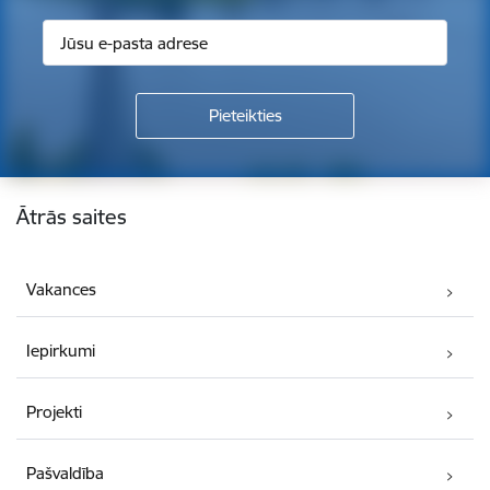
Kājene
Ātrās saites
Vakances
Iepirkumi
Projekti
Pašvaldība