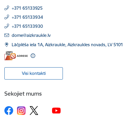
+371 65133925
+371 65133934
+371 65133930
E-pasts:
dome@aizkraukle.lv
Lāčplēša iela 1A, Aizkraukle, Aizkraukles novads, LV 5101
Visi kontakti
Sekojiet mums