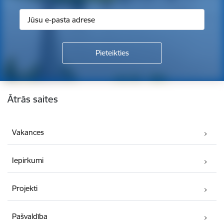
Kājene
Ātrās saites
Vakances
Iepirkumi
Projekti
Pašvaldība