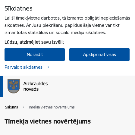
Pāriet uz lapas saturu
Sīkdatnes
Spied
lai meklētu
Enter
Lai šī tīmekļvietne darbotos, tā izmanto obligāti nepieciešamās
sīkdatnes. Ar Jūsu piekrišanu papildus šajā vietnē var tikt
izmantotas statistikas un sociālo mediju sīkdatnes.
Lūdzu, atzīmējiet savu izvēli:
Noraidīt
Apstiprināt visas
Pārvaldīt sīkdatnes
Sākums
Tīmekļa vietnes novērtējums
Tīmekļa vietnes novērtējums