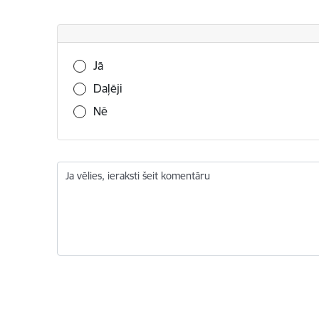
Vai šī informācija bija noderīga?
Jā
Daļēji
Nē
Ja vēlies, ieraksti šeit komentāru