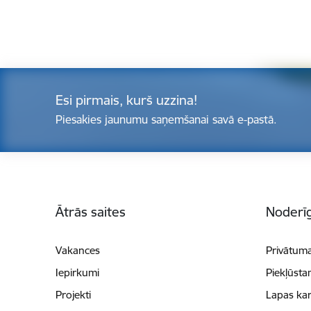
Esi pirmais, kurš uzzina!
Piesakies jaunumu saņemšanai savā e-pastā.
Kājene
Ātrās saites
Noderīg
Vakances
Privātuma
Iepirkumi
Piekļūsta
Projekti
Lapas kar