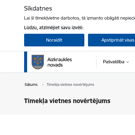
Pāriet uz lapas saturu
Sīkdatnes
Lai šī tīmekļvietne darbotos, tā izmanto obligāti nepiec
Lūdzu, atzīmējiet savu izvēli:
Noraidīt
Apstiprināt visas
Pašvaldība
Sākums
Tīmekļa vietnes novērtējums
Tīmekļa vietnes novērtējums