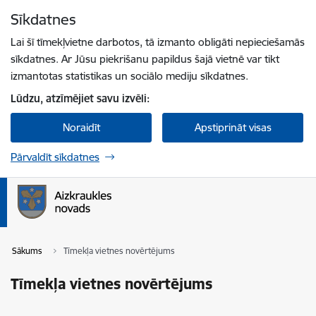
Pāriet uz lapas saturu
Sīkdatnes
Spied
lai meklētu
Enter
Lai šī tīmekļvietne darbotos, tā izmanto obligāti nepieciešamās
sīkdatnes. Ar Jūsu piekrišanu papildus šajā vietnē var tikt
izmantotas statistikas un sociālo mediju sīkdatnes.
Lūdzu, atzīmējiet savu izvēli:
Noraidīt
Apstiprināt visas
Pārvaldīt sīkdatnes
Sākums
Tīmekļa vietnes novērtējums
Tīmekļa vietnes novērtējums