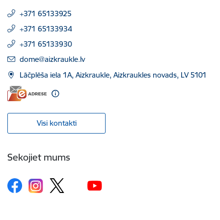
+371 65133925
+371 65133934
+371 65133930
E-pasts:
dome@aizkraukle.lv
Lāčplēša iela 1A, Aizkraukle, Aizkraukles novads, LV 5101
Visi kontakti
Sekojiet mums