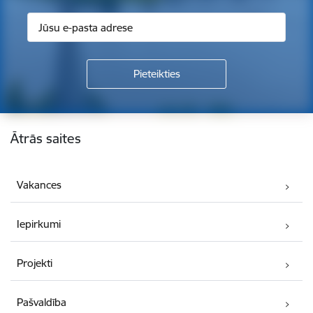
Kājene
Ātrās saites
Vakances
Iepirkumi
Projekti
Pašvaldība