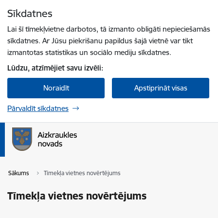
Pāriet uz lapas saturu
Sīkdatnes
Spied
lai meklētu
Enter
Lai šī tīmekļvietne darbotos, tā izmanto obligāti nepieciešamās
sīkdatnes. Ar Jūsu piekrišanu papildus šajā vietnē var tikt
izmantotas statistikas un sociālo mediju sīkdatnes.
Lūdzu, atzīmējiet savu izvēli:
Noraidīt
Apstiprināt visas
Pārvaldīt sīkdatnes
Sākums
Tīmekļa vietnes novērtējums
Tīmekļa vietnes novērtējums