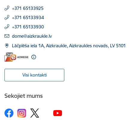
+371 65133925
+371 65133934
+371 65133930
E-pasts:
dome@aizkraukle.lv
Lāčplēša iela 1A, Aizkraukle, Aizkraukles novads, LV 5101
Visi kontakti
Sekojiet mums