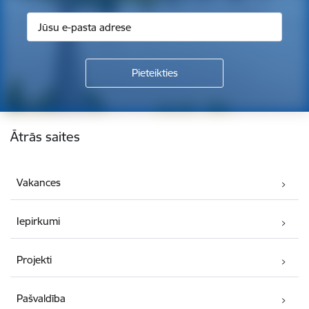
Kājene
Ātrās saites
Vakances
Iepirkumi
Projekti
Pašvaldība