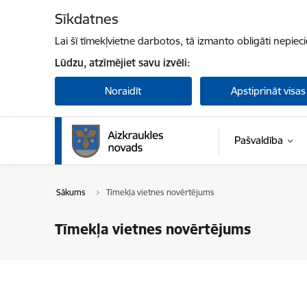
Pāriet uz lapas saturu
Sīkdatnes
Lai šī tīmekļvietne darbotos, tā izmanto obligāti nepiec
Lūdzu, atzīmējiet savu izvēli:
Noraidīt
Apstiprināt visas
Pašvaldība
Sākums
Tīmekļa vietnes novērtējums
Tīmekļa vietnes novērtējums