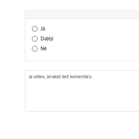
Vai šī informācija bija noderīga?
Jā
Daļēji
Nē
Ja vēlies, ieraksti šeit komentāru