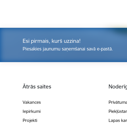
Esi pirmais, kurš uzzina!
Piesakies jaunumu saņemšanai savā e-pastā.
Kājene
Ātrās saites
Noderīg
Vakances
Privātuma
Iepirkumi
Piekļūsta
Projekti
Lapas kar