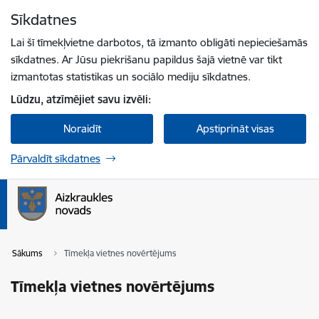
Pāriet uz lapas saturu
Sīkdatnes
Spied
lai meklētu
Enter
Lai šī tīmekļvietne darbotos, tā izmanto obligāti nepieciešamās
sīkdatnes. Ar Jūsu piekrišanu papildus šajā vietnē var tikt
izmantotas statistikas un sociālo mediju sīkdatnes.
Lūdzu, atzīmējiet savu izvēli:
Noraidīt
Apstiprināt visas
Pārvaldīt sīkdatnes
Sākums
Tīmekļa vietnes novērtējums
Tīmekļa vietnes novērtējums