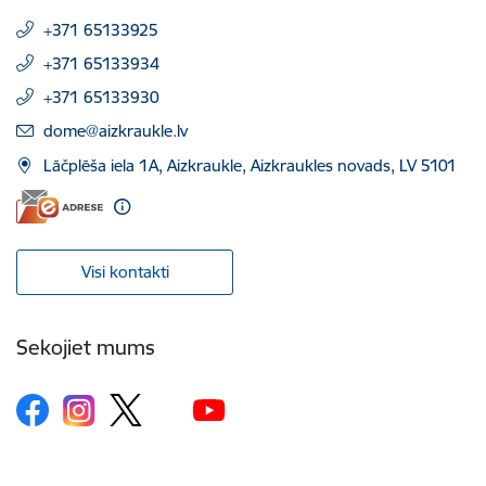
+371 65133925
+371 65133934
+371 65133930
E-pasts:
dome@aizkraukle.lv
Lāčplēša iela 1A, Aizkraukle, Aizkraukles novads, LV 5101
Visi kontakti
Sekojiet mums