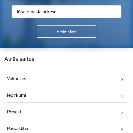
Kājene
Ātrās saites
Vakances
Iepirkumi
Projekti
Pašvaldība