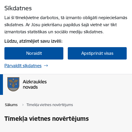
Pāriet uz lapas saturu
Sīkdatnes
Spied
lai meklētu
Enter
Lai šī tīmekļvietne darbotos, tā izmanto obligāti nepieciešamās
sīkdatnes. Ar Jūsu piekrišanu papildus šajā vietnē var tikt
izmantotas statistikas un sociālo mediju sīkdatnes.
Lūdzu, atzīmējiet savu izvēli:
Noraidīt
Apstiprināt visas
Pārvaldīt sīkdatnes
Sākums
Tīmekļa vietnes novērtējums
Tīmekļa vietnes novērtējums