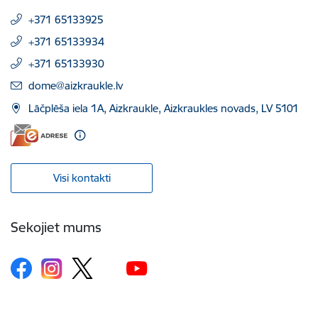
+371 65133925
+371 65133934
+371 65133930
E-pasts:
dome@aizkraukle.lv
Lāčplēša iela 1A, Aizkraukle, Aizkraukles novads, LV 5101
Visi kontakti
Sekojiet mums