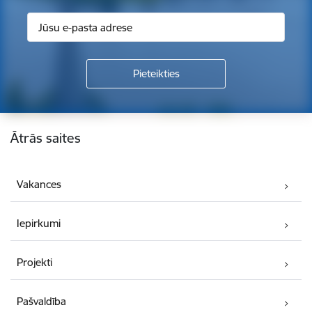
Kājene
Ātrās saites
Vakances
Iepirkumi
Projekti
Pašvaldība