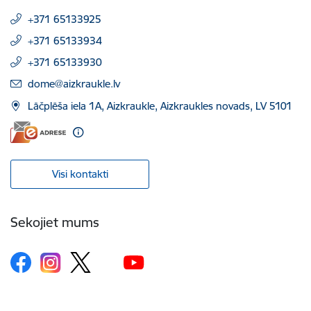
+371 65133925
+371 65133934
+371 65133930
E-pasts:
dome@aizkraukle.lv
Lāčplēša iela 1A, Aizkraukle, Aizkraukles novads, LV 5101
Visi kontakti
Sekojiet mums