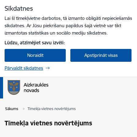
Pāriet uz lapas saturu
Sīkdatnes
Spied
lai meklētu
Enter
Lai šī tīmekļvietne darbotos, tā izmanto obligāti nepieciešamās
sīkdatnes. Ar Jūsu piekrišanu papildus šajā vietnē var tikt
izmantotas statistikas un sociālo mediju sīkdatnes.
Lūdzu, atzīmējiet savu izvēli:
Noraidīt
Apstiprināt visas
Pārvaldīt sīkdatnes
Sākums
Tīmekļa vietnes novērtējums
Tīmekļa vietnes novērtējums