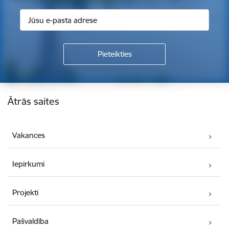
Kājene
Ātrās saites
Vakances
Iepirkumi
Projekti
Pašvaldība