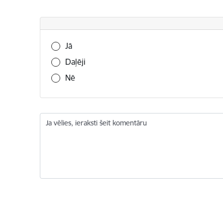
Vai šī informācija bija noderīga?
Jā
Daļēji
Nē
Ja vēlies, ieraksti šeit komentāru