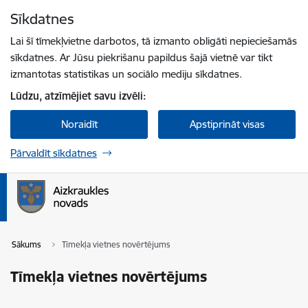
Pāriet uz lapas saturu
Sīkdatnes
Spied
lai meklētu
Enter
Lai šī tīmekļvietne darbotos, tā izmanto obligāti nepieciešamās
sīkdatnes. Ar Jūsu piekrišanu papildus šajā vietnē var tikt
izmantotas statistikas un sociālo mediju sīkdatnes.
Lūdzu, atzīmējiet savu izvēli:
Noraidīt
Apstiprināt visas
Pārvaldīt sīkdatnes
Sākums
Tīmekļa vietnes novērtējums
Tīmekļa vietnes novērtējums