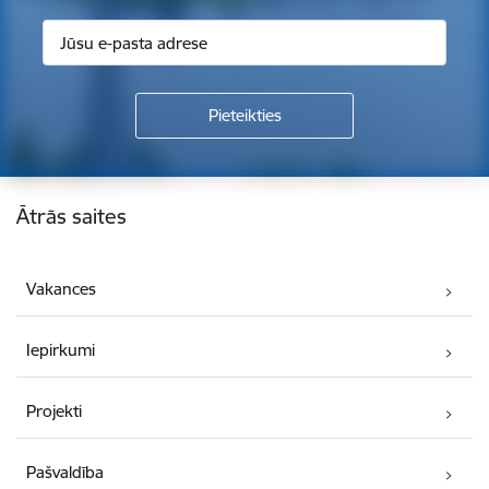
Kājene
Ātrās saites
Vakances
Iepirkumi
Projekti
Pašvaldība