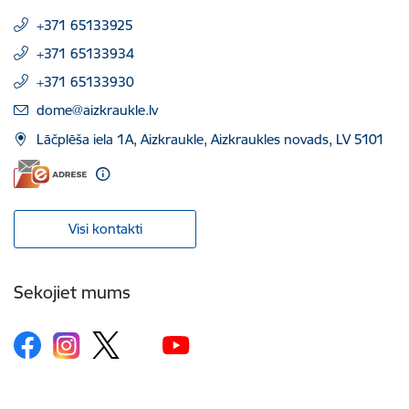
+371 65133925
+371 65133934
+371 65133930
E-pasts:
dome@aizkraukle.lv
Lāčplēša iela 1A, Aizkraukle, Aizkraukles novads, LV 5101
Visi kontakti
Sekojiet mums