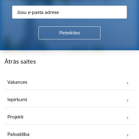
Kājene
Ātrās saites
Vakances
Iepirkumi
Projekti
Pašvaldība