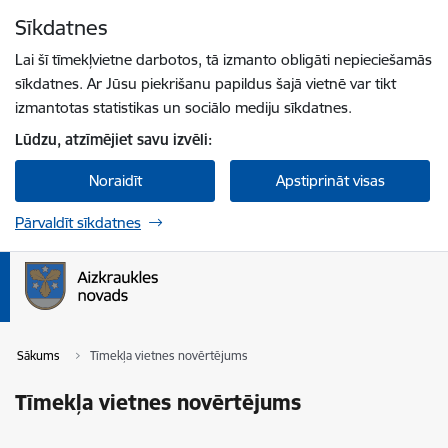
Pāriet uz lapas saturu
Sīkdatnes
Spied
lai meklētu
Enter
Lai šī tīmekļvietne darbotos, tā izmanto obligāti nepieciešamās
sīkdatnes. Ar Jūsu piekrišanu papildus šajā vietnē var tikt
izmantotas statistikas un sociālo mediju sīkdatnes.
Lūdzu, atzīmējiet savu izvēli:
Noraidīt
Apstiprināt visas
Pārvaldīt sīkdatnes
Sākums
Tīmekļa vietnes novērtējums
Tīmekļa vietnes novērtējums