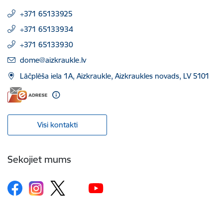
+371 65133925
+371 65133934
+371 65133930
E-pasts:
dome@aizkraukle.lv
Lāčplēša iela 1A, Aizkraukle, Aizkraukles novads, LV 5101
Visi kontakti
Sekojiet mums