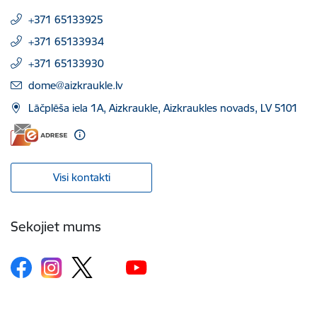
+371 65133925
+371 65133934
+371 65133930
E-pasts:
dome@aizkraukle.lv
Lāčplēša iela 1A, Aizkraukle, Aizkraukles novads, LV 5101
Visi kontakti
Sekojiet mums