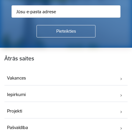
Kājene
Ātrās saites
Vakances
Iepirkumi
Projekti
Pašvaldība