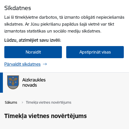
Pāriet uz lapas saturu
Sīkdatnes
Spied
lai meklētu
Enter
Lai šī tīmekļvietne darbotos, tā izmanto obligāti nepieciešamās
sīkdatnes. Ar Jūsu piekrišanu papildus šajā vietnē var tikt
izmantotas statistikas un sociālo mediju sīkdatnes.
Lūdzu, atzīmējiet savu izvēli:
Noraidīt
Apstiprināt visas
Pārvaldīt sīkdatnes
Sākums
Tīmekļa vietnes novērtējums
Tīmekļa vietnes novērtējums