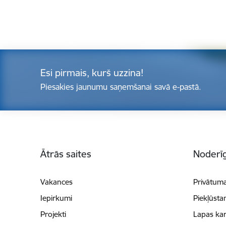
Esi pirmais, kurš uzzina!
Piesakies jaunumu saņemšanai savā e-pastā.
Kājene
Ātrās saites
Noderīg
Vakances
Privātuma
Iepirkumi
Piekļūsta
Projekti
Lapas kar