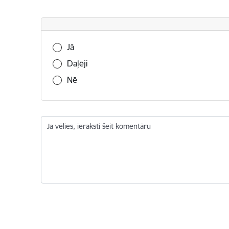
Vai šī informācija bija noderīga?
Jā
Daļēji
Nē
Ja vēlies, ieraksti šeit komentāru