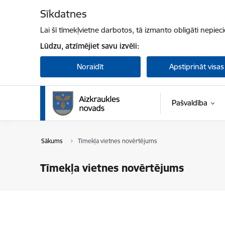
Pāriet uz lapas saturu
Sīkdatnes
Lai šī tīmekļvietne darbotos, tā izmanto obligāti nepiec
Lūdzu, atzīmējiet savu izvēli:
Noraidīt
Apstiprināt visas
Pašvaldība
Sākums
Tīmekļa vietnes novērtējums
Tīmekļa vietnes novērtējums