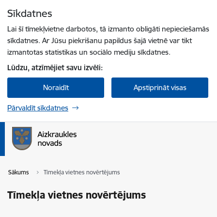
Pāriet uz lapas saturu
Sīkdatnes
Spied
lai meklētu
Enter
Lai šī tīmekļvietne darbotos, tā izmanto obligāti nepieciešamās
sīkdatnes. Ar Jūsu piekrišanu papildus šajā vietnē var tikt
izmantotas statistikas un sociālo mediju sīkdatnes.
Lūdzu, atzīmējiet savu izvēli:
Noraidīt
Apstiprināt visas
Pārvaldīt sīkdatnes
Sākums
Tīmekļa vietnes novērtējums
Tīmekļa vietnes novērtējums