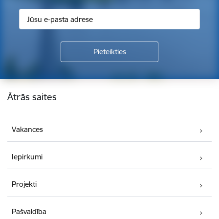
Kājene
Ātrās saites
Vakances
Iepirkumi
Projekti
Pašvaldība