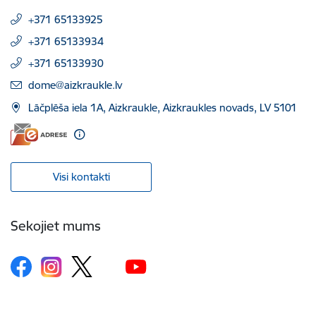
+371 65133925
+371 65133934
+371 65133930
E-pasts:
dome@aizkraukle.lv
Lāčplēša iela 1A, Aizkraukle, Aizkraukles novads, LV 5101
Visi kontakti
Sekojiet mums