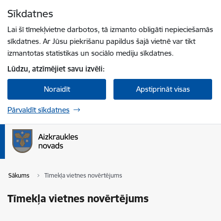
Pāriet uz lapas saturu
Sīkdatnes
Spied
lai meklētu
Enter
Lai šī tīmekļvietne darbotos, tā izmanto obligāti nepieciešamās
sīkdatnes. Ar Jūsu piekrišanu papildus šajā vietnē var tikt
izmantotas statistikas un sociālo mediju sīkdatnes.
Lūdzu, atzīmējiet savu izvēli:
Noraidīt
Apstiprināt visas
Pārvaldīt sīkdatnes
Sākums
Tīmekļa vietnes novērtējums
Tīmekļa vietnes novērtējums