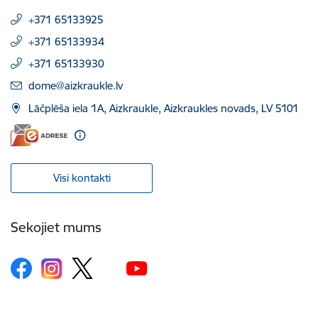
+371 65133925
+371 65133934
+371 65133930
E-pasts:
dome@aizkraukle.lv
Lāčplēša iela 1A, Aizkraukle, Aizkraukles novads, LV 5101
Visi kontakti
Sekojiet mums