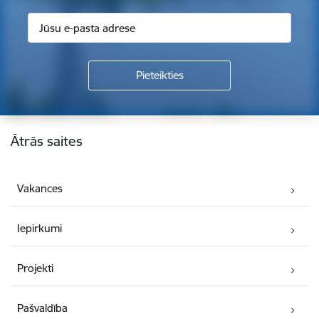
Kājene
Ātrās saites
Vakances
Iepirkumi
Projekti
Pašvaldība