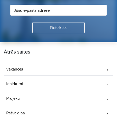
Kājene
Ātrās saites
Vakances
Iepirkumi
Projekti
Pašvaldība