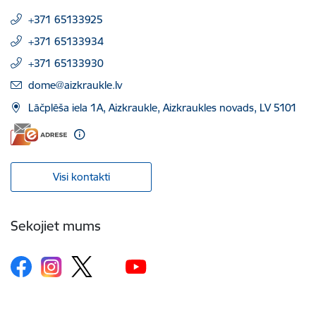
+371 65133925
+371 65133934
+371 65133930
E-pasts:
dome@aizkraukle.lv
Lāčplēša iela 1A, Aizkraukle, Aizkraukles novads, LV 5101
Visi kontakti
Sekojiet mums