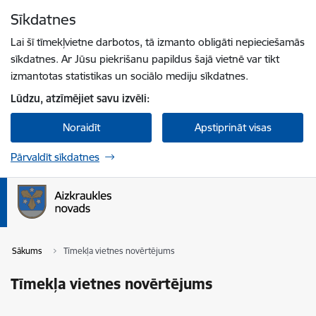
Pāriet uz lapas saturu
Sīkdatnes
Spied
lai meklētu
Enter
Lai šī tīmekļvietne darbotos, tā izmanto obligāti nepieciešamās
sīkdatnes. Ar Jūsu piekrišanu papildus šajā vietnē var tikt
izmantotas statistikas un sociālo mediju sīkdatnes.
Lūdzu, atzīmējiet savu izvēli:
Noraidīt
Apstiprināt visas
Pārvaldīt sīkdatnes
Sākums
Tīmekļa vietnes novērtējums
Tīmekļa vietnes novērtējums