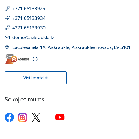
+371 65133925
+371 65133934
+371 65133930
E-pasts:
dome@aizkraukle.lv
Lāčplēša iela 1A, Aizkraukle, Aizkraukles novads, LV 5101
Visi kontakti
Sekojiet mums