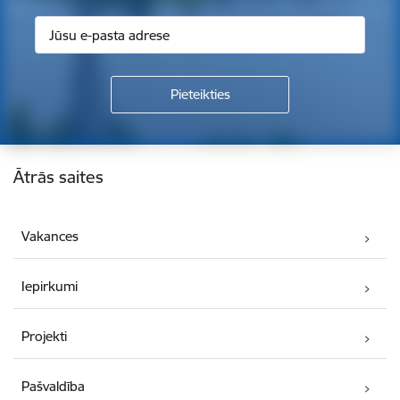
Kājene
Ātrās saites
Vakances
Iepirkumi
Projekti
Pašvaldība