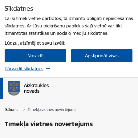
Pāriet uz lapas saturu
Sīkdatnes
Spied
lai meklētu
Enter
Lai šī tīmekļvietne darbotos, tā izmanto obligāti nepieciešamās
sīkdatnes. Ar Jūsu piekrišanu papildus šajā vietnē var tikt
izmantotas statistikas un sociālo mediju sīkdatnes.
Lūdzu, atzīmējiet savu izvēli:
Noraidīt
Apstiprināt visas
Pārvaldīt sīkdatnes
Sākums
Tīmekļa vietnes novērtējums
Tīmekļa vietnes novērtējums