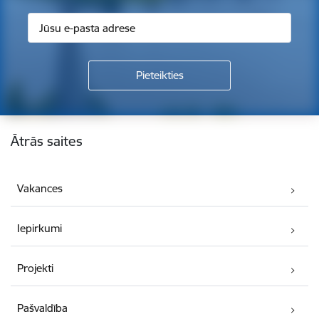
Kājene
Ātrās saites
Vakances
Iepirkumi
Projekti
Pašvaldība