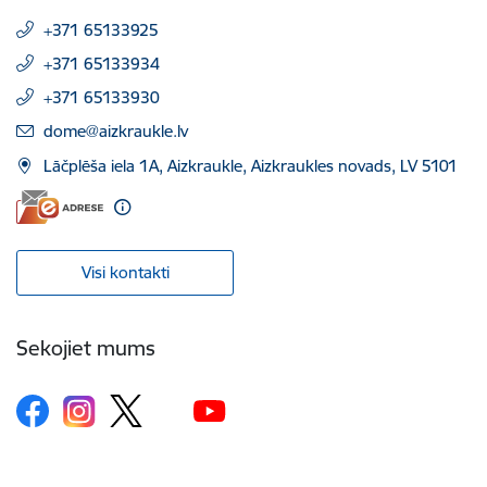
+371 65133925
+371 65133934
+371 65133930
E-pasts:
dome@aizkraukle.lv
Lāčplēša iela 1A, Aizkraukle, Aizkraukles novads, LV 5101
Visi kontakti
Sekojiet mums