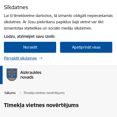
Pāriet uz lapas saturu
Sīkdatnes
Spied
lai meklētu
Enter
Lai šī tīmekļvietne darbotos, tā izmanto obligāti nepieciešamās
sīkdatnes. Ar Jūsu piekrišanu papildus šajā vietnē var tikt
izmantotas statistikas un sociālo mediju sīkdatnes.
Lūdzu, atzīmējiet savu izvēli:
Noraidīt
Apstiprināt visas
Pārvaldīt sīkdatnes
Sākums
Tīmekļa vietnes novērtējums
Tīmekļa vietnes novērtējums