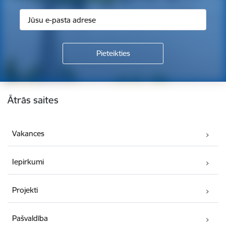
Kājene
Ātrās saites
Vakances
Iepirkumi
Projekti
Pašvaldība