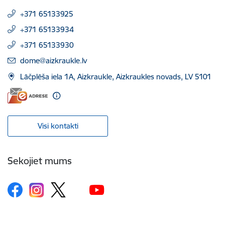
+371 65133925
+371 65133934
+371 65133930
E-pasts:
dome@aizkraukle.lv
Lāčplēša iela 1A, Aizkraukle, Aizkraukles novads, LV 5101
Visi kontakti
Sekojiet mums