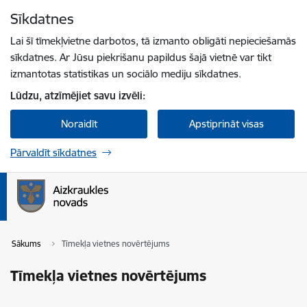
Pāriet uz lapas saturu
Sīkdatnes
Spied
lai meklētu
Enter
Lai šī tīmekļvietne darbotos, tā izmanto obligāti nepieciešamās
sīkdatnes. Ar Jūsu piekrišanu papildus šajā vietnē var tikt
izmantotas statistikas un sociālo mediju sīkdatnes.
Lūdzu, atzīmējiet savu izvēli:
Noraidīt
Apstiprināt visas
Pārvaldīt sīkdatnes
Sākums
Tīmekļa vietnes novērtējums
Tīmekļa vietnes novērtējums