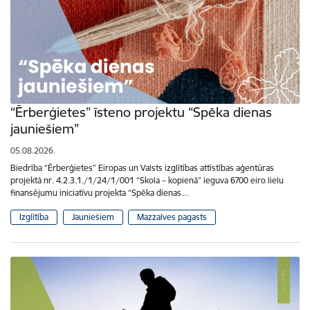
“Ērberģietes” īsteno projektu “Spēka dienas
jauniešiem”
05.08.2026.
Biedrība “Ērberģietes” Eiropas un Valsts izglītības attīstības aģentūras
projektā nr. 4.2.3.1./1/24/1/001 “Skola – kopienā” ieguva 6700 eiro lielu
finansējumu iniciatīvu projekta “Spēka dienas…
Izglītība
Jauniešiem
Mazzalves pagasts