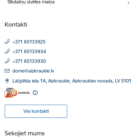
Sīkdatņu izvēles maiņa
Kontakti
+371 65133925
+371 65133934
+371 65133930
E-pasts:
dome@aizkraukle.lv
Lāčplēša iela 1A, Aizkraukle, Aizkraukles novads, LV 5101
Visi kontakti
Sekojiet mums