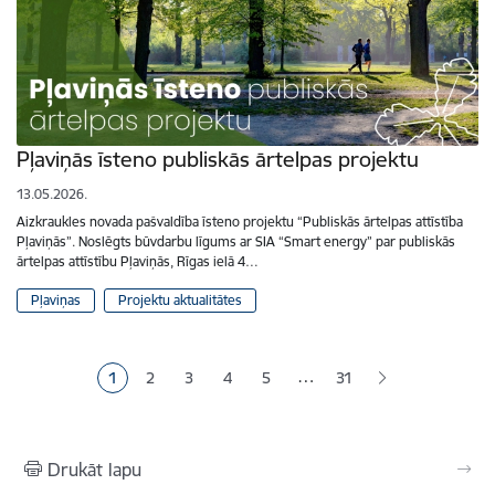
Pļaviņās īsteno publiskās ārtelpas projektu
13.05.2026.
Aizkraukles novada pašvaldība īsteno projektu “Publiskās ārtelpas attīstība
Pļaviņās”. Noslēgts būvdarbu līgums ar SIA “Smart energy” par publiskās
ārtelpas attīstību Pļaviņās, Rīgas ielā 4…
Pļaviņas
Projektu aktualitātes
Lapošana
…
1
2
3
4
5
31
Pašreizējā lapa
Lapa
Lapa
Lapa
Lapa
Drukāt lapu