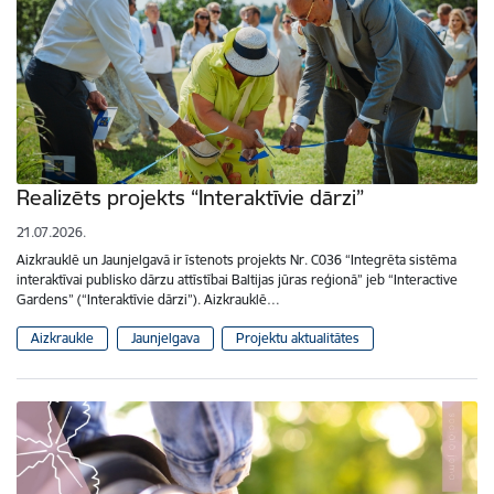
Realizēts projekts “Interaktīvie dārzi”
21.07.2026.
Aizkrauklē un Jaunjelgavā ir īstenots projekts Nr. C036 “Integrēta sistēma
interaktīvai publisko dārzu attīstībai Baltijas jūras reģionā” jeb “Interactive
Gardens” (“Interaktīvie dārzi”). Aizkrauklē…
Aizkraukle
Jaunjelgava
Projektu aktualitātes