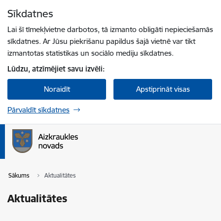
Pāriet uz lapas saturu
Sīkdatnes
Spied
lai meklētu
Enter
Lai šī tīmekļvietne darbotos, tā izmanto obligāti nepieciešamās
sīkdatnes. Ar Jūsu piekrišanu papildus šajā vietnē var tikt
izmantotas statistikas un sociālo mediju sīkdatnes.
Lūdzu, atzīmējiet savu izvēli:
Noraidīt
Apstiprināt visas
Pārvaldīt sīkdatnes
Sākums
Aktualitātes
Aktualitātes