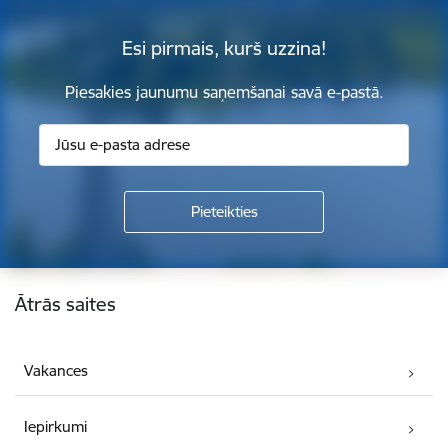
Esi pirmais, kurš uzzina!
Piesakies jaunumu saņemšanai savā e-pastā.
Kājene
Ātrās saites
Vakances
Iepirkumi