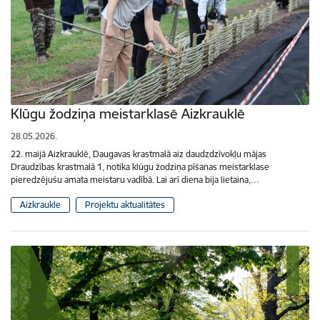
Klūgu žodziņa meistarklasē Aizkrauklē
28.05.2026.
22. maijā Aizkrauklē, Daugavas krastmalā aiz daudzdzīvokļu mājas
Draudzības krastmalā 1, notika klūgu žodziņa pīšanas meistarklase
pieredzējušu amata meistaru vadībā. Lai arī diena bija lietaina,…
Aizkraukle
Projektu aktualitātes