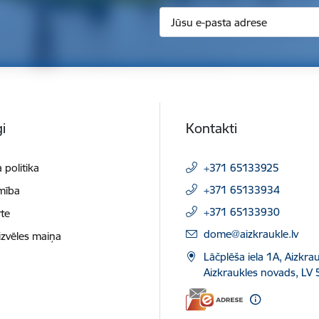
i
Kontakti
 politika
+371 65133925
+371 65133934
mība
+371 65133930
te
E-pasts:
dome@aizkraukle.lv
izvēles maiņa
Lāčplēša iela 1A, Aizkrau
Aizkraukles novads, LV 