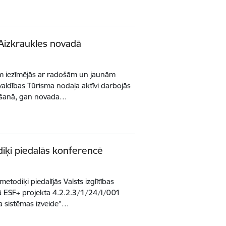
Aizkraukles novadā
m iezīmējās ar radošām un jaunām
švaldības Tūrisma nodaļa aktīvi darbojās
nāšanā, gan novada…
diķi piedalās konferencē
metodiķi piedalījās Valsts izglītības
jā ESF+ projekta 4.2.2.3/1/24/I/001
a sistēmas izveide”…