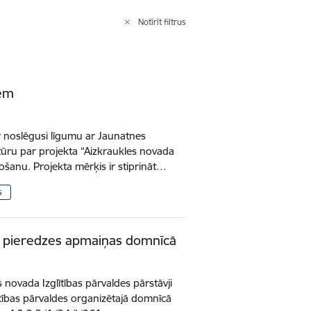
Notīrīt filtrus
iem
r noslēgusi līgumu ar Jaunatnes
ru par projekta “Aizkraukles novada
ošanu. Projekta mērķis ir stiprināt…
s
ās pieredzes apmaiņas domnīcā
 novada Izglītības pārvaldes pārstāvji
ītības pārvaldes organizētajā domnīcā