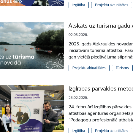
Izglītība
Projektu aktualitātes
Atskats uz tūrisma gadu 
02.03.2026.
2025. gads Aizkraukles novada
iniciatīvām tūrisma attīstībā. Pa
gan vietējā piedāvājuma stipri
Projektu aktualitātes
Tūrisms
Izglītības pārvaldes meto
25.02.2026.
24. februārī Izglītības pārvaldes 
attīstības aģentūras organizēta
“Pedagogu profesionālā atbalst
Izglītība
Projektu aktualitātes