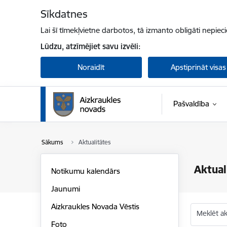
Pāriet uz lapas saturu
Sīkdatnes
Lai šī tīmekļvietne darbotos, tā izmanto obligāti nepiec
Lūdzu, atzīmējiet savu izvēli:
Noraidīt
Apstiprināt visas
Pašvaldība
Sākums
Aktualitātes
Aktual
Notikumu kalendārs
Jaunumi
Aizkraukles Novada Vēstis
Meklēt akt
Foto