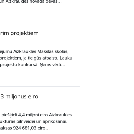
s un Aizkraukles novada devās…
trim projektiem
ējumu Aizkraukles Mākslas skolas,
 projektiem, ja tie gūs atbalstu Lauku
jā projektu konkursā. Ņems vērā…
3 miljonus eiro
iešķirti 4,4 miljoni eiro Aizkraukles
ruktūras pilnveidei un aprīkošanai.
zmaksas 924 681,03 eiro…