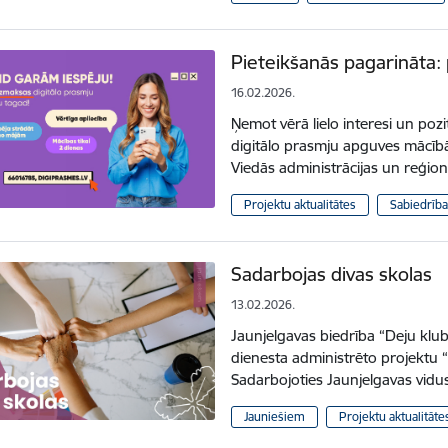
Pieteikšanās pagarināta: p
16.02.2026.
Ņemot vērā lielo interesi un poz
digitālo prasmju apguves mācībām
Viedās administrācijas un reģionā
Projektu aktualitātes
Sabiedrība
Sadarbojas divas skolas
13.02.2026.
Jaunjelgavas biedrība “Deju klubs
dienesta administrēto projektu
Sadarbojoties Jaunjelgavas vid
Jauniešiem
Projektu aktualitāte
ana