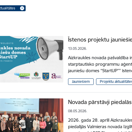
tualitātes
Īstenos projektu jaunieš
13.05.2026.
Aizkraukles novada pašvaldība i
starptautisko programmu aģentū
jauniešu domes “StartUP”” īsten
Jauniešiem
Projektu aktualitāte
Novada pārstāvji piedal
08.05.2026.
2026. gada 28. aprīlī Aizkraukles
piedalījās Valmieras novada Izgl