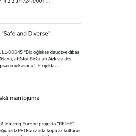
Nr. 4.2.2.3/1/24/I/001 …
s “Safe and Diverse”
r. LL-00045 “Bioloģiskās daudzveidības
šana, attīstot Biržu un Aizkraukles
ju apsaimniekošanu”. Projekta…
iģiskā mantojuma
skā Interreg Europe projekta "REliHE"
eģiona (ZPR) komanda kopā ar kultūras