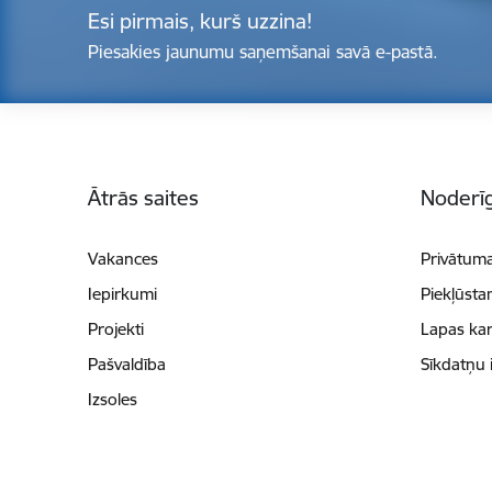
Esi pirmais, kurš uzzina!
Piesakies jaunumu saņemšanai savā e-pastā.
Kājene
Ātrās saites
Noderīg
Vakances
Privātuma
Iepirkumi
Piekļūsta
Projekti
Lapas kar
Pašvaldība
Sīkdatņu 
Izsoles