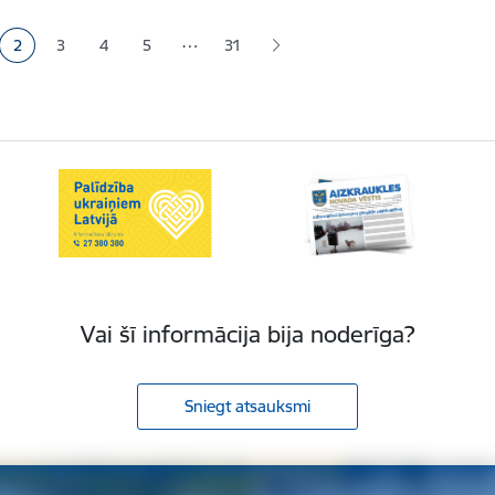
…
2
3
4
5
31
a
Pašreizējā lapa
Lapa
Lapa
Lapa
Vai šī informācija bija noderīga?
Sniegt atsauksmi