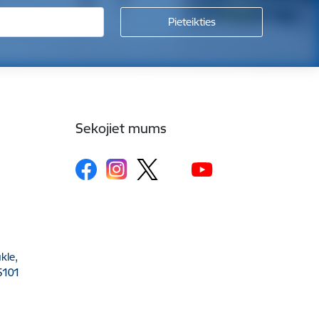
Sekojiet mums
kle,
5101