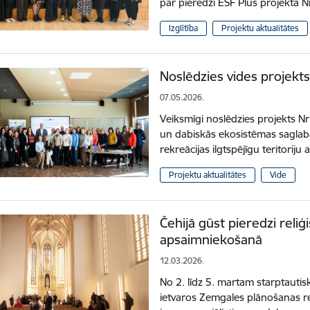
par pieredzi ESF Plus projektā 
Izglītība
Projektu aktualitātes
Noslēdzies vides projekt
07.05.2026.
Veiksmīgi noslēdzies projekts N
un dabiskās ekosistēmas saglabā
rekreācijas ilgtspējīgu teritori
Projektu aktualitātes
Vide
Čehijā gūst pieredzi rel
apsaimniekošanā
12.03.2026.
No 2. līdz 5. martam starptauti
ietvaros Zemgales plānošanas r