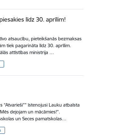
iesakies līdz 30. aprīlim!
itīvo atsaucību, pieteikšanās bezmaksas
 tiek pagarināta līdz 30. aprīlim.
lās attīstības ministrija …
 “Atvarieši”” īstenojusi Lauku atbalsta
 “Mēs dejojam un mācāmies!”.
usskolas un Seces pamatskolas…
s