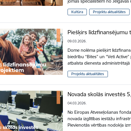
jomas speciālistiem no Jelgava
Kultūra
Projektu aktualitātes
Piešķirs līdzfinansējumu 
09.03.2026.
Dome nolēma piešķirt līdzfinans
biedrību “Bites” un “Veti Active”
atbalsta dienesta administrēta
Projektu aktualitātes
Novada skolās investēs 5,
04.03.2026.
No Eiropas Atveseļošanas fonda p
novada izglītības iestāžu infrast
Pievienotās vērtības nodokļa i