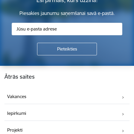
Piesakies jaunumu saņemšanai savā e-pastā.
Kājene
Ātrās saites
Vakances
Iepirkumi
Projekti