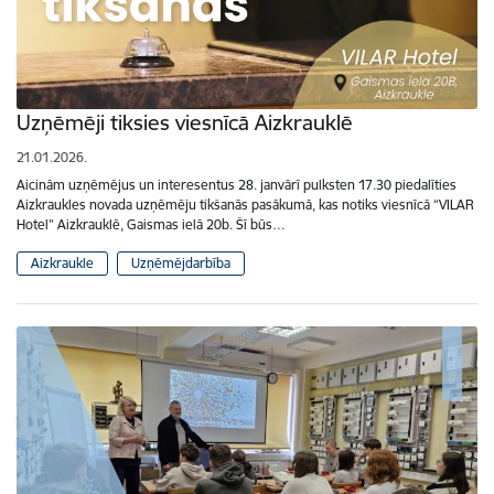
Uzņēmēji tiksies viesnīcā Aizkrauklē
21.01.2026.
Aicinām uzņēmējus un interesentus 28. janvārī pulksten 17.30 piedalīties
Aizkraukles novada uzņēmēju tikšanās pasākumā, kas notiks viesnīcā “VILAR
Hotel” Aizkrauklē, Gaismas ielā 20b. Šī būs…
Aizkraukle
Uzņēmējdarbība