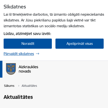
Pāriet uz lapas saturu
Sīkdatnes
Spied
lai meklētu
Enter
Lai šī tīmekļvietne darbotos, tā izmanto obligāti nepieciešamās
sīkdatnes. Ar Jūsu piekrišanu papildus šajā vietnē var tikt
izmantotas statistikas un sociālo mediju sīkdatnes.
Lūdzu, atzīmējiet savu izvēli:
Noraidīt
Apstiprināt visas
Pārvaldīt sīkdatnes
Sākums
Aktualitātes
Aktualitātes