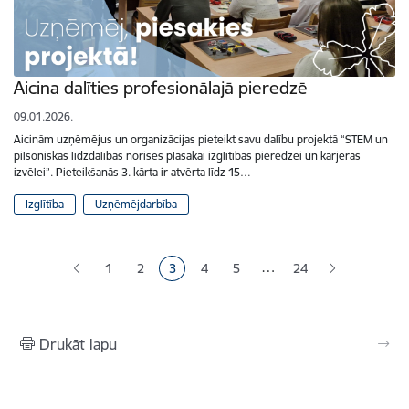
Aicina dalīties profesionālajā pieredzē
09.01.2026.
Aicinām uzņēmējus un organizācijas pieteikt savu dalību projektā “STEM un
pilsoniskās līdzdalības norises plašākai izglītības pieredzei un karjeras
izvēlei”. Pieteikšanās 3. kārta ir atvērta līdz 15…
Izglītība
Uzņēmējdarbība
Lapošana
…
1
2
3
4
5
24
Lapa
Lapa
Pašreizējā lapa
Lapa
Lapa
Drukāt lapu