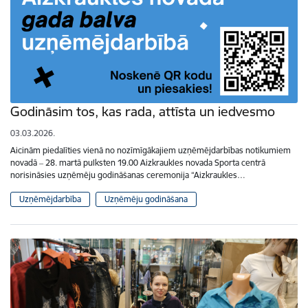
Godināsim tos, kas rada, attīsta un iedvesmo
03.03.2026.
Aicinām piedalīties vienā no nozīmīgākajiem uzņēmējdarbības notikumiem
novadā ‒ 28. martā pulksten 19.00 Aizkraukles novada Sporta centrā
norisināsies uzņēmēju godināšanas ceremonija “Aizkraukles…
Uzņēmējdarbība
Uzņēmēju godināšana