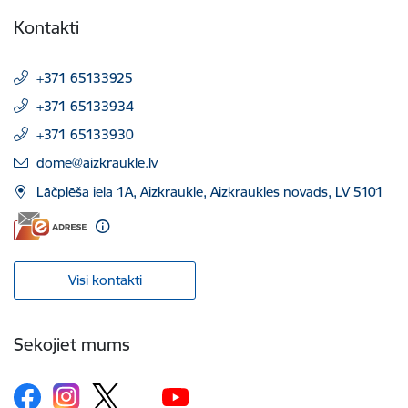
Kontakti
+371 65133925
+371 65133934
+371 65133930
E-pasts:
dome@aizkraukle.lv
Lāčplēša iela 1A, Aizkraukle, Aizkraukles novads, LV 5101
Visi kontakti
Sekojiet mums