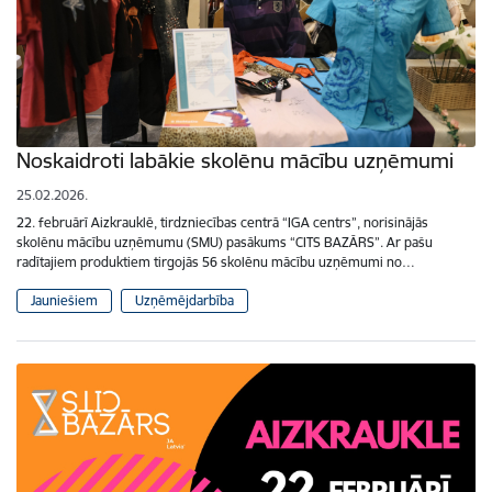
Noskaidroti labākie skolēnu mācību uzņēmumi
25.02.2026.
22. februārī Aizkrauklē, tirdzniecības centrā “IGA centrs”, norisinājās
skolēnu mācību uzņēmumu (SMU) pasākums “CITS BAZĀRS”. Ar pašu
radītajiem produktiem tirgojās 56 skolēnu mācību uzņēmumi no…
Jauniešiem
Uzņēmējdarbība