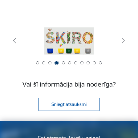
Vai šī informācija bija noderīga?
Sniegt atsauksmi
Esi pirmais, kurš uzzina!