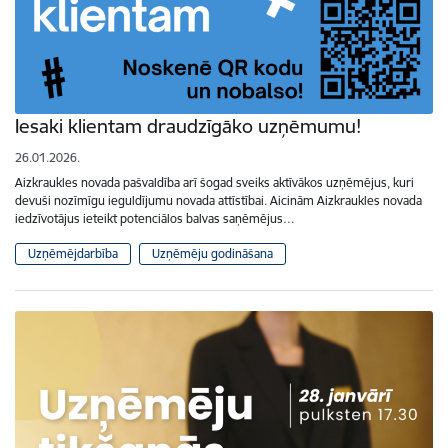
Iesaki klientam draudzīgāko uzņēmumu!
26.01.2026.
Aizkraukles novada pašvaldība arī šogad sveiks aktīvākos uzņēmējus, kuri
devuši nozīmīgu ieguldījumu novada attīstībai. Aicinām Aizkraukles novada
iedzīvotājus ieteikt potenciālos balvas saņēmējus…
Uzņēmējdarbība
Uzņēmēju godināšana