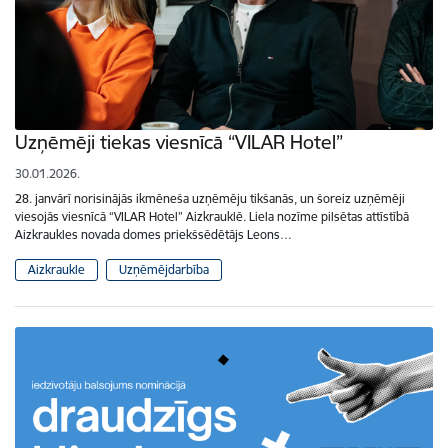
Uzņēmēji tiekas viesnīcā “VILAR Hotel”
30.01.2026.
28. janvārī norisinājās ikmēneša uzņēmēju tikšanās, un šoreiz uzņēmēji
viesojās viesnīcā “VILAR Hotel” Aizkrauklē. Liela nozīme pilsētas attīstībā
Aizkraukles novada domes priekšsēdētājs Leons…
Aizkraukle
Uzņēmējdarbība