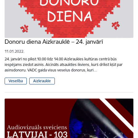
Donoru diena Aizkrauklē – 24. janvārī
11.01.2022.
24. janvārī no plkst.10.00 līdz 14.00 Aizkraukles kultūras centrā būs
iespējams ziedot asinis. Aicināts atsaukties ikviens, kurš drīkst kļūt par
asinsdonoru. VADC gaida visus veselus donorus, kuri…
Veselība
Aizkraukle