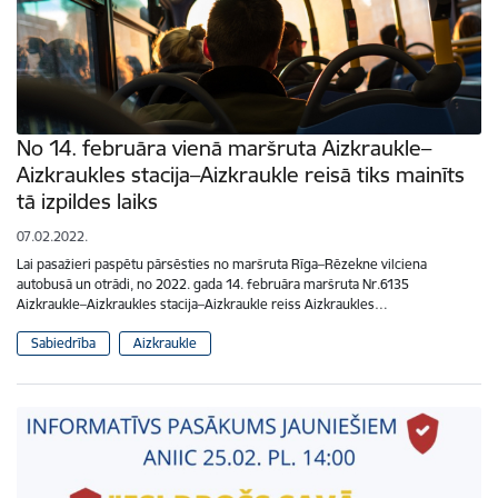
No 14. februāra vienā maršruta Aizkraukle–
Aizkraukles stacija–Aizkraukle reisā tiks mainīts
tā izpildes laiks
07.02.2022.
Lai pasažieri paspētu pārsēsties no maršruta Rīga–Rēzekne vilciena
autobusā un otrādi, no 2022. gada 14. februāra maršruta Nr.6135
Aizkraukle–Aizkraukles stacija–Aizkraukle reiss Aizkraukles…
Sabiedrība
Aizkraukle