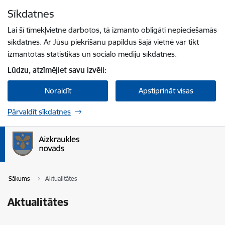
Pāriet uz lapas saturu
Sīkdatnes
Spied
lai meklētu
Enter
Lai šī tīmekļvietne darbotos, tā izmanto obligāti nepieciešamās
sīkdatnes. Ar Jūsu piekrišanu papildus šajā vietnē var tikt
izmantotas statistikas un sociālo mediju sīkdatnes.
Lūdzu, atzīmējiet savu izvēli:
Noraidīt
Apstiprināt visas
Pārvaldīt sīkdatnes
Sākums
Aktualitātes
Aktualitātes