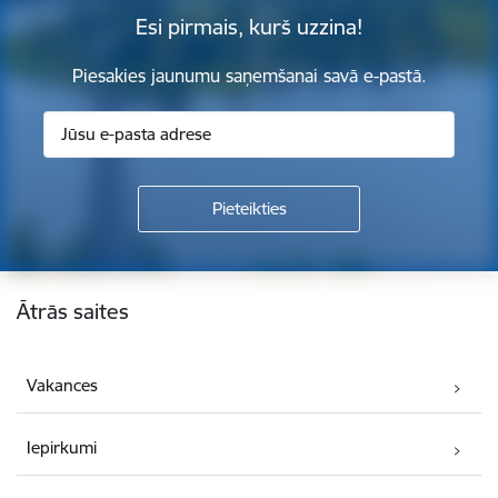
Esi pirmais, kurš uzzina!
Piesakies jaunumu saņemšanai savā e-pastā.
Kājene
Ātrās saites
Vakances
Iepirkumi