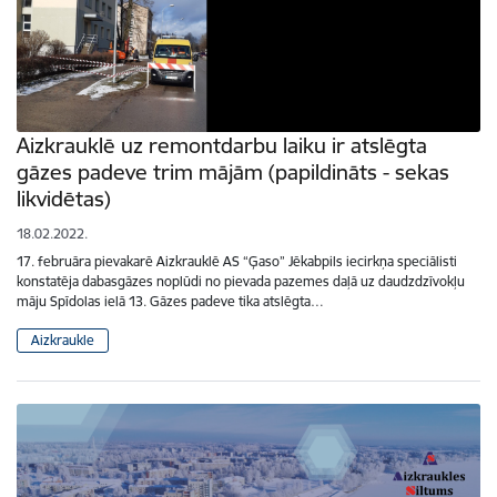
Aizkrauklē uz remontdarbu laiku ir atslēgta
gāzes padeve trim mājām (papildināts - sekas
likvidētas)
18.02.2022.
17. februāra pievakarē Aizkrauklē AS “Ģaso” Jēkabpils iecirkņa speciālisti
konstatēja dabasgāzes noplūdi no pievada pazemes daļā uz daudzdzīvokļu
māju Spīdolas ielā 13. Gāzes padeve tika atslēgta…
Aizkraukle