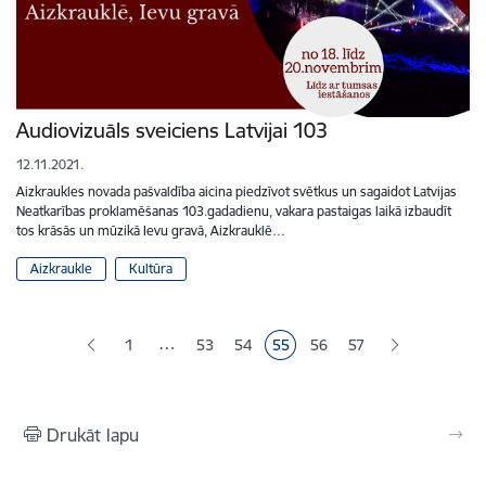
Audiovizuāls sveiciens Latvijai 103
12.11.2021.
Aizkraukles novada pašvaldība aicina piedzīvot svētkus un sagaidot Latvijas
Neatkarības proklamēšanas 103.gadadienu, vakara pastaigas laikā izbaudīt
tos krāsās un mūzikā Ievu gravā, Aizkrauklē…
Aizkraukle
Kultūra
Lapošana
…
1
53
54
55
56
57
Lapa
Lapa
Pašreizējā lapa
Lapa
Lapa
Drukāt lapu