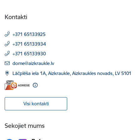
Kontakti
+371 65133925
+371 65133934
+371 65133930
E-pasts:
dome@aizkraukle.lv
Lāčplēša iela 1A, Aizkraukle, Aizkraukles novads, LV 5101
Visi kontakti
Sekojiet mums