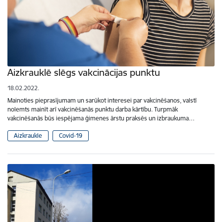
Aizkrauklē slēgs vakcinācijas punktu
18.02.2022.
Mainoties pieprasījumam un sarūkot interesei par vakcinēšanos, valstī
nolemts mainīt arī vakcinēšanās punktu darba kārtību. Turpmāk
vakcinēšanās būs iespējama ģimenes ārstu praksēs un izbraukuma…
Aizkraukle
Covid-19