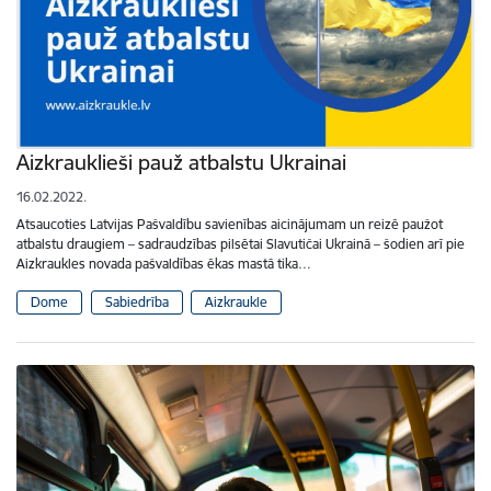
Aizkrauklieši pauž atbalstu Ukrainai
16.02.2022.
Atsaucoties Latvijas Pašvaldību savienības aicinājumam un reizē paužot
atbalstu draugiem – sadraudzības pilsētai Slavutičai Ukrainā – šodien arī pie
Aizkraukles novada pašvaldības ēkas mastā tika…
Dome
Sabiedrība
Aizkraukle