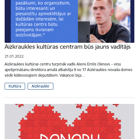
Aizkraukles kultūras centram būs jauns vadītājs
21.01.2022.
Aizkraukles kultūras centru turpmāk vadīs Alens Emīls Oknovs – viņa
apstiprināšanu direktora amatā atbalstīja 9 no 17 Aizkraukles novada domes
sēdē klātesošajiem deputātiem. Vakancei bija…
Kultūra
Aizkraukle