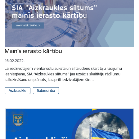
Mainīs ierasto kārtību
16.02.2022.
Lai iedzīvotājiem vienkāršotu aukstā un siltā ūdens skaitītāju rādījumu
iesniegšanu, SIA “Aizkraukles siltums” jau uzsācis skaitītāju rādījumu
salīdzināšanu un plānots, ka aprīlī iedzīvotājiem šie…
Aizkraukle
Sabiedrība