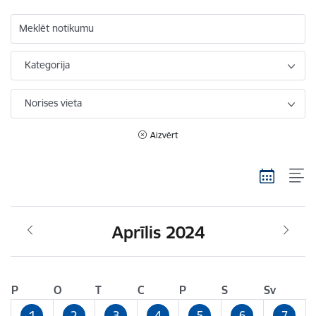
Meklēt notikumu
Kategorija
Norises vieta
Aizvērt
Aprīlis 2024
P
O
T
C
P
S
Sv
1
2
3
4
5
6
7