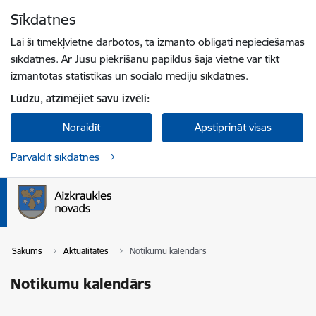
Pāriet uz lapas saturu
Sīkdatnes
Spied
lai meklētu
Enter
Lai šī tīmekļvietne darbotos, tā izmanto obligāti nepieciešamās
sīkdatnes. Ar Jūsu piekrišanu papildus šajā vietnē var tikt
izmantotas statistikas un sociālo mediju sīkdatnes.
Lūdzu, atzīmējiet savu izvēli:
Noraidīt
Apstiprināt visas
Pārvaldīt sīkdatnes
Sākums
Aktualitātes
Notikumu kalendārs
Notikumu kalendārs