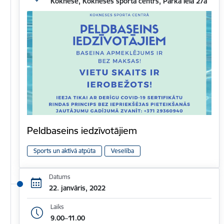
Koknese, Kokneses sporta centrs, Parka iela 27a
Peldbaseins iedzīvotājiem
Sports un aktīvā atpūta
Veselība
Datums
22. janvāris, 2022
Laiks
9.00–11.00