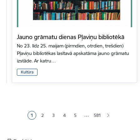
Jauno grāmatu dienas Pļaviņu bibliotēkā
No 23. līdz 25. maijam (pirmdien, otrdien, trešdien)
Pļaviņu bibliotēkas lasītavā apskatāma jauno grāmatu
izstāde. Ar katru…
Kultūra
Lapošana
…
1
2
3
4
5
581
Pašreizējā lapa
Lapa
Lapa
Lapa
Lapa