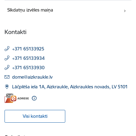
Sīkdatņu izvēles maiņa
Kontakti
+371 65133925
+371 65133934
+371 65133930
E-pasts:
dome@aizkraukle.lv
Lāčplēša iela 1A, Aizkraukle, Aizkraukles novads, LV 5101
Visi kontakti