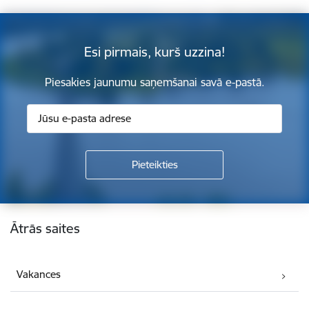
Esi pirmais, kurš uzzina!
Piesakies jaunumu saņemšanai savā e-pastā.
Kājene
Ātrās saites
Vakances