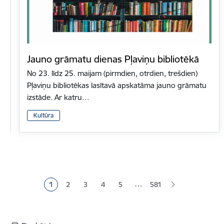
Jauno grāmatu dienas Pļaviņu bibliotēkā
No 23. līdz 25. maijam (pirmdien, otrdien, trešdien)
Pļaviņu bibliotēkas lasītavā apskatāma jauno grāmatu
izstāde. Ar katru…
Kultūra
Lapošana
…
1
2
3
4
5
581
Pašreizējā lapa
Lapa
Lapa
Lapa
Lapa