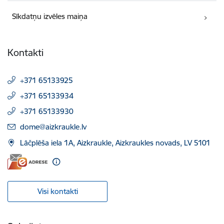
Sīkdatņu izvēles maiņa
Kontakti
+371 65133925
+371 65133934
+371 65133930
E-pasts:
dome@aizkraukle.lv
Lāčplēša iela 1A, Aizkraukle, Aizkraukles novads, LV 5101
Visi kontakti