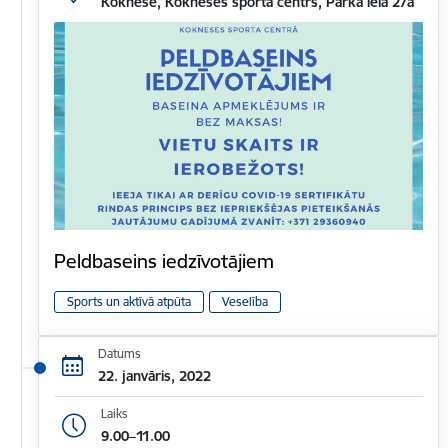
Koknese, Kokneses sporta centrs, Parka iela 27a
Peldbaseins iedzīvotājiem
Sports un aktīvā atpūta
Veselība
Datums
22. janvāris, 2022
Laiks
9.00–11.00