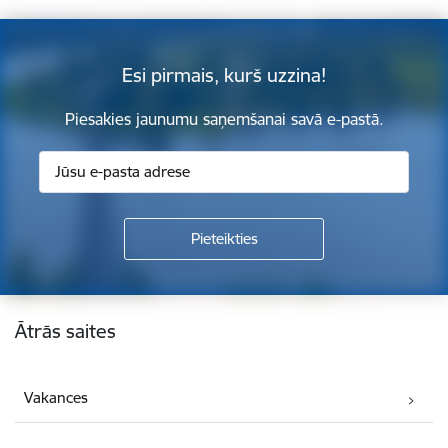
Esi pirmais, kurš uzzina!
Piesakies jaunumu saņemšanai savā e-pastā.
Kājene
Ātrās saites
Vakances