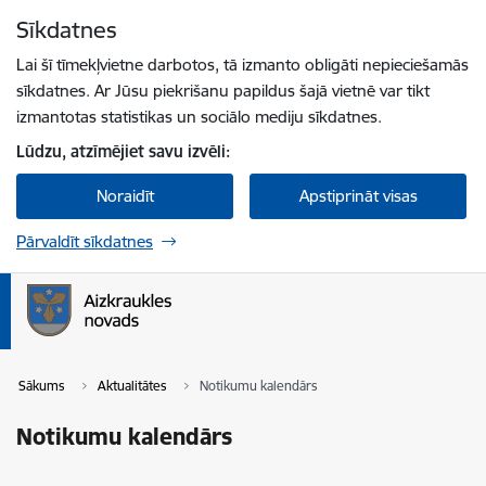
Pāriet uz lapas saturu
Sīkdatnes
Spied
lai meklētu
Enter
Lai šī tīmekļvietne darbotos, tā izmanto obligāti nepieciešamās
sīkdatnes. Ar Jūsu piekrišanu papildus šajā vietnē var tikt
izmantotas statistikas un sociālo mediju sīkdatnes.
Lūdzu, atzīmējiet savu izvēli:
Noraidīt
Apstiprināt visas
Pārvaldīt sīkdatnes
Sākums
Aktualitātes
Notikumu kalendārs
Notikumu kalendārs