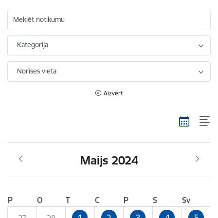
Meklēt notikumu
Kategorija
Norises vieta
Aizvērt
Maijs 2024
P
O
T
C
P
S
Sv
1
2
3
4
5
27
28