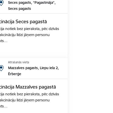
Seces pagasts, “Pagastmāja”,
Seces pagasts
inācija Seces pagastā
ja notiek bez pieraksta, pēc dzīvās
akcināciju līdzi jāņem personu
nts…
Atrašanās vieta
Mazzalves pagasts, Liepu iela 2,
Ērberģe
inācija Mazzalves pagastā
ja notiek bez pieraksta, pēc dzīvās
akcināciju līdzi jāņem personu
nts…