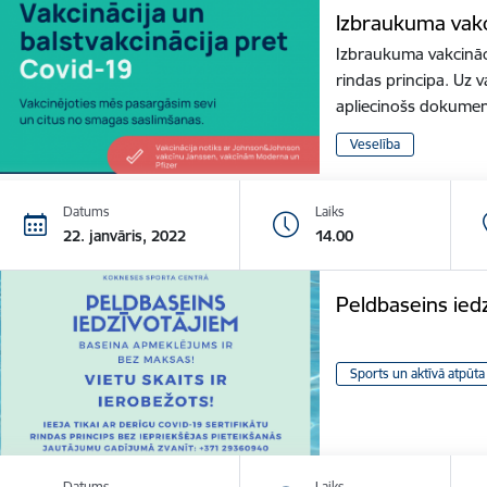
Izbraukuma vakc
Izbraukuma vakcināci
rindas principa. Uz v
apliecinošs dokume
Veselība
Datums
Laiks
22. janvāris, 2022
14.00
Peldbaseins ied
Sports un aktīvā atpūta
Datums
Laiks