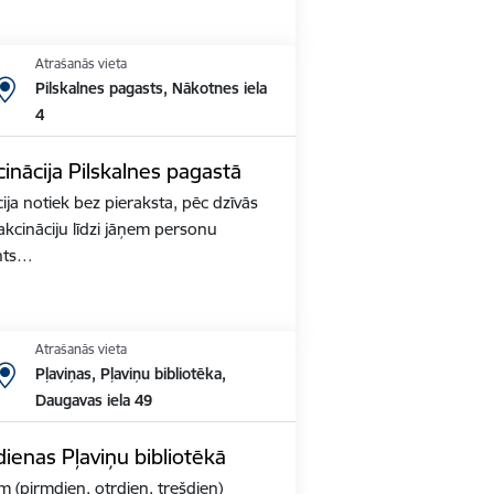
Atrašanās vieta
Pilskalnes pagasts, Nākotnes iela
4
inācija Pilskalnes pagastā
ja notiek bez pieraksta, pēc dzīvās
akcināciju līdzi jāņem personu
nts…
Atrašanās vieta
Pļaviņas, Pļaviņu bibliotēka,
Daugavas iela 49
ienas Pļaviņu bibliotēkā
m (pirmdien, otrdien, trešdien)