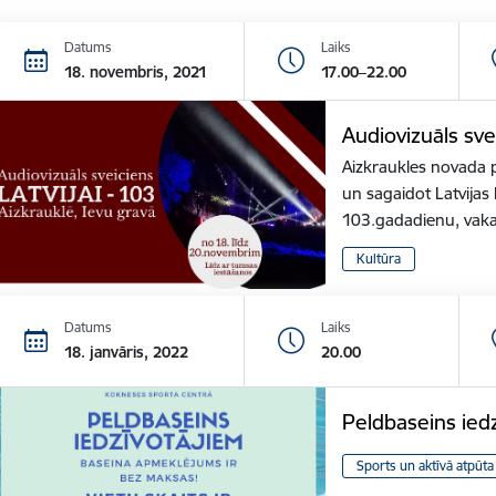
Datums
Laiks
18. novembris, 2021
17.00–22.00
Audiovizuāls sve
Aizkraukles novada p
un sagaidot Latvija
103.gadadienu, vak
Kultūra
Datums
Laiks
18. janvāris, 2022
20.00
Peldbaseins ied
Sports un aktīvā atpūta