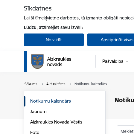
Pāriet uz lapas saturu
Sīkdatnes
Lai šī tīmekļvietne darbotos, tā izmanto obligāti nepiec
Lūdzu, atzīmējiet savu izvēli:
Noraidīt
Apstiprināt visas
Pašvaldība
Sākums
Aktualitātes
Notikumu kalendārs
Notik
Notikumu kalendārs
Jaunumi
Aizkraukles Novada Vēstis
Meklēt
Foto