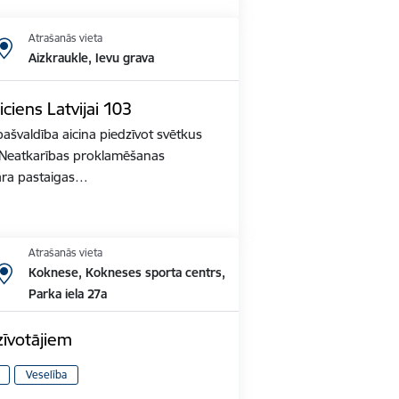
Atrašanās vieta
Aizkraukle, Ievu grava
iciens Latvijai 103
ašvaldība aicina piedzīvot svētkus
s Neatkarības proklamēšanas
ara pastaigas…
Atrašanās vieta
Koknese, Kokneses sporta centrs,
Parka iela 27a
zīvotājiem
Veselība