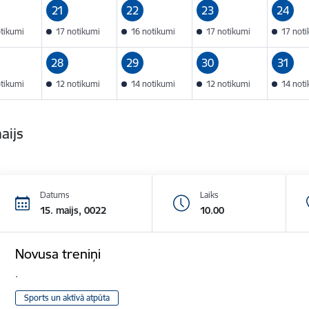
21
22
23
24
otikumi
17 notikumi
16 notikumi
17 notikumi
17 not
28
29
30
31
otikumi
12 notikumi
14 notikumi
12 notikumi
14 not
aijs
Datums
Laiks
15. maijs, 0022
10.00
Novusa treniņi
.
Sports un aktīvā atpūta