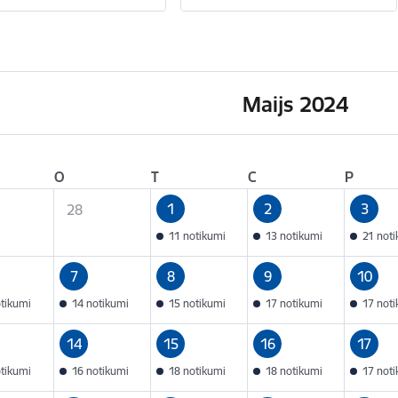
Maijs 2024
O
T
C
P
1
2
3
28
11 notikumi
13 notikumi
21 not
7
8
9
10
otikumi
14 notikumi
15 notikumi
17 notikumi
17 not
14
15
16
17
otikumi
16 notikumi
18 notikumi
18 notikumi
17 not