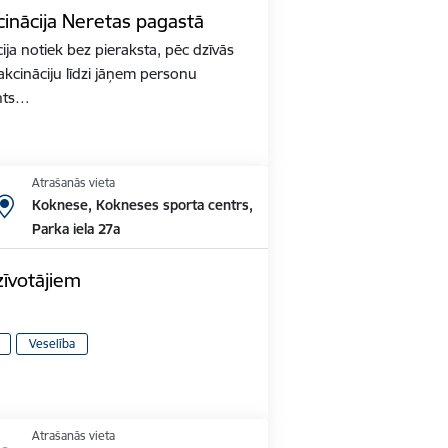
inācija Neretas pagastā
ja notiek bez pieraksta, pēc dzīvās
akcināciju līdzi jāņem personu
nts…
Atrašanās vieta
Koknese, Kokneses sporta centrs,
Parka iela 27a
zīvotājiem
Veselība
Atrašanās vieta