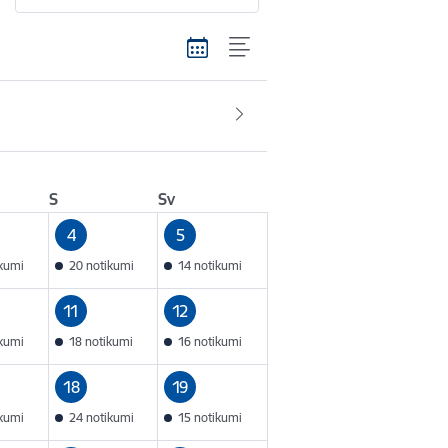
S
Sv
4
5
ikumi
20 notikumi
14 notikumi
11
12
ikumi
18 notikumi
16 notikumi
18
19
ikumi
24 notikumi
15 notikumi