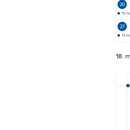
20
15 n
27
13 n
18. m