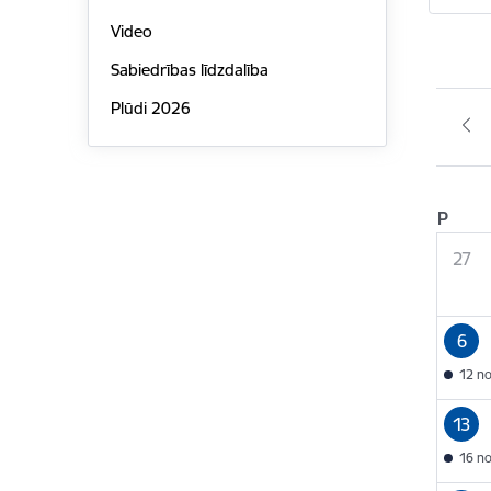
Video
Sabiedrības līdzdalība
Plūdi 2026
P
27
6
12 n
13
16 n