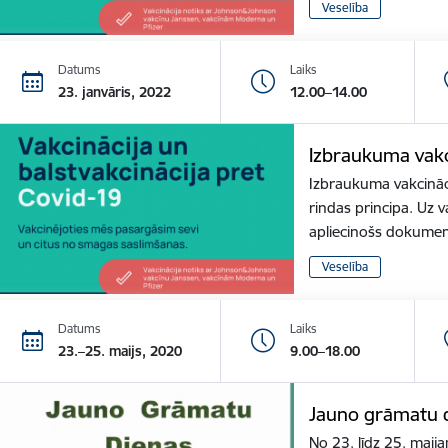
Veselība
Datums
Laiks
23. janvāris, 2022
12.00–14.00
Izbraukuma vakc
Izbraukuma vakcināci
rindas principa. Uz v
apliecinošs dokume
Veselība
Datums
Laiks
23.–25. maijs, 2020
9.00–18.00
Jauno grāmatu d
No 23. līdz 25. maija