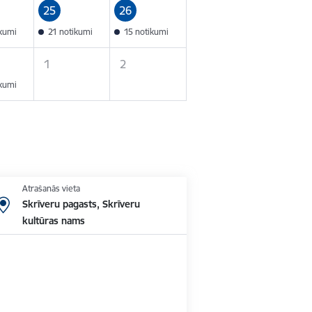
25
26
ikumi
21 notikumi
15 notikumi
1
2
ikumi
Atrašanās vieta
Skrīveru pagasts, Skrīveru
kultūras nams