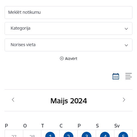
Meklēt notikumu
Kategorija
Norises vieta
Aizvērt
Maijs 2024
P
O
T
C
P
S
Sv
1
2
3
4
5
27
28