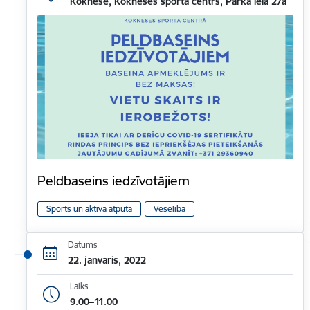
Koknese, Kokneses sporta centrs, Parka iela 27a
Peldbaseins iedzīvotājiem
Sports un aktīvā atpūta
Veselība
Datums
22. janvāris, 2022
Laiks
9.00–11.00