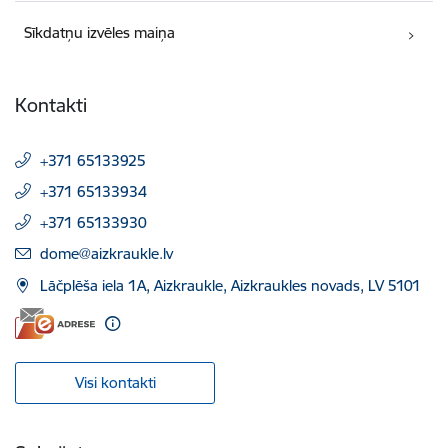
Sīkdatņu izvēles maiņa
Kontakti
+371 65133925
+371 65133934
+371 65133930
E-pasts:
dome@aizkraukle.lv
Lāčplēša iela 1A, Aizkraukle, Aizkraukles novads, LV 5101
Visi kontakti