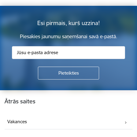
Esi pirmais, kurš uzzina!
Piesakies jaunumu saņemšanai savā e-pastā.
Kājene
Ātrās saites
Vakances