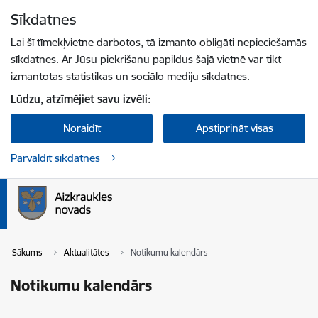
Pāriet uz lapas saturu
Sīkdatnes
Spied
lai meklētu
Enter
Lai šī tīmekļvietne darbotos, tā izmanto obligāti nepieciešamās
sīkdatnes. Ar Jūsu piekrišanu papildus šajā vietnē var tikt
izmantotas statistikas un sociālo mediju sīkdatnes.
Lūdzu, atzīmējiet savu izvēli:
Noraidīt
Apstiprināt visas
Pārvaldīt sīkdatnes
Sākums
Aktualitātes
Notikumu kalendārs
Notikumu kalendārs