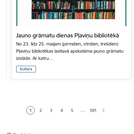
Jauno grāmatu dienas Pļaviņu bibliotēkā
No 23. līdz 25. maijam (pirmdien, otrdien, trešdien)
Pļaviņu bibliotēkas lasītavā apskatāma jauno grāmatu
izstāde. Ar katru…
Kultūra
Lapošana
…
1
2
3
4
5
581
Pašreizējā lapa
Lapa
Lapa
Lapa
Lapa