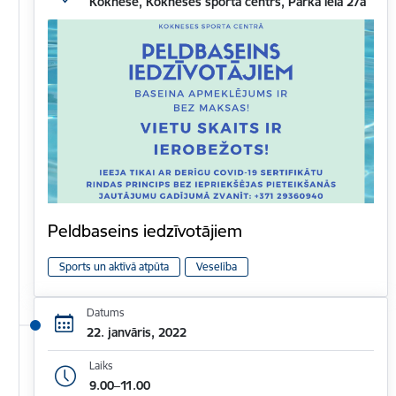
Koknese, Kokneses sporta centrs, Parka iela 27a
Peldbaseins iedzīvotājiem
Sports un aktīvā atpūta
Veselība
Datums
22. janvāris, 2022
Laiks
9.00–11.00