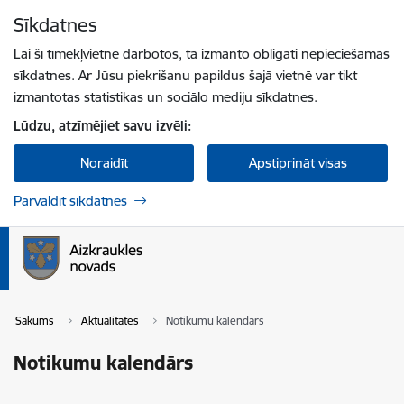
Pāriet uz lapas saturu
Sīkdatnes
Spied
lai meklētu
Enter
Lai šī tīmekļvietne darbotos, tā izmanto obligāti nepieciešamās
sīkdatnes. Ar Jūsu piekrišanu papildus šajā vietnē var tikt
izmantotas statistikas un sociālo mediju sīkdatnes.
Lūdzu, atzīmējiet savu izvēli:
Noraidīt
Apstiprināt visas
Pārvaldīt sīkdatnes
Sākums
Aktualitātes
Notikumu kalendārs
Notikumu kalendārs