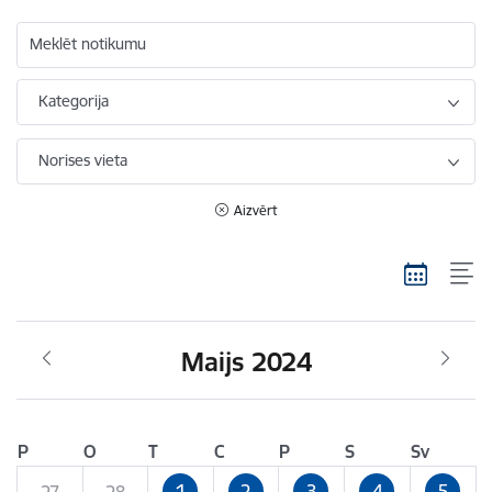
Meklēt notikumu
Kategorija
Norises vieta
Aizvērt
Maijs 2024
P
O
T
C
P
S
Sv
1
2
3
4
5
27
28