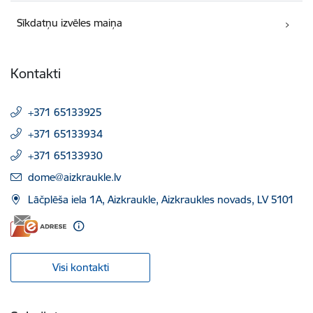
Sīkdatņu izvēles maiņa
Kontakti
+371 65133925
+371 65133934
+371 65133930
E-pasts:
dome@aizkraukle.lv
Lāčplēša iela 1A, Aizkraukle, Aizkraukles novads, LV 5101
Visi kontakti