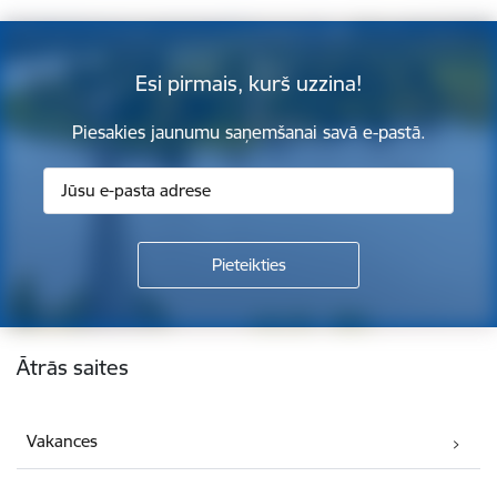
Esi pirmais, kurš uzzina!
Piesakies jaunumu saņemšanai savā e-pastā.
Kājene
Ātrās saites
Vakances