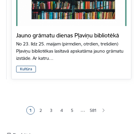
Jauno grāmatu dienas Pļaviņu bibliotēkā
No 23. līdz 25. maijam (pirmdien, otrdien, trešdien)
Pļaviņu bibliotēkas lasītavā apskatāma jauno grāmatu
izstāde. Ar katru…
Kultūra
Lapošana
…
1
2
3
4
5
581
Pašreizējā lapa
Lapa
Lapa
Lapa
Lapa