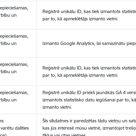
nepieciešamas,
Reģistrē unikālu ID, kas tiek izmantots statist
arbību un
par to, kā apmeklētājs izmanto vietni.
nepieciešamas,
arbību un
Izmanto Google Analytics, lai samazinātu piep
nepieciešamas,
Reģistrē unikālu ID, kas tiek izmantots statist
arbību un
par to, kā apmeklētājs izmanto vietni.
nepieciešamas,
Reģistrē unikālu ID priekš jaunākās GA 4 versij
arbību un
izmantots statistisko datu iegūšanai par to, k
izmanto vietni.
es
Šīs sīkdatnes ir paredzētas tādu vietņu un sat
varētu dalīties
kas jūs interesē mūsu vietnē, izmantojot treš
los)
tīklus vai citas vietnes.