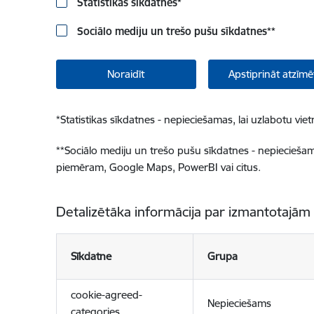
Statistikas sīkdatnes
*
Sociālo mediju un trešo pušu sīkdatnes
**
Noraidīt
Apstiprināt atzīmē
*
Statistikas sīkdatnes - nepieciešamas, lai uzlabotu v
**
Sociālo mediju un trešo pušu sīkdatnes - nepieciešamas
piemēram, Google Maps, PowerBI vai citus.
Detalizētāka informācija par izmantotajām
Sīkdatne
Grupa
cookie-agreed-
Nepieciešams
categories