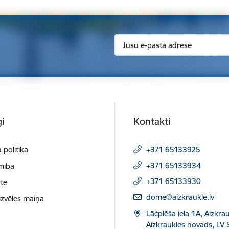
i
Kontakti
 politika
+371 65133925
+371 65133934
mība
+371 65133930
te
E-pasts:
dome@aizkraukle.lv
izvēles maiņa
Lāčplēša iela 1A, Aizkrau
Aizkraukles novads, LV 