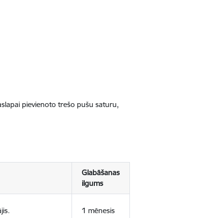
jaslapai pievienoto trešo pušu saturu,
Glabāšanas
ilgums
jis.
1 mēnesis