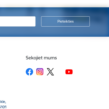
Sekojiet mums
kle,
5101