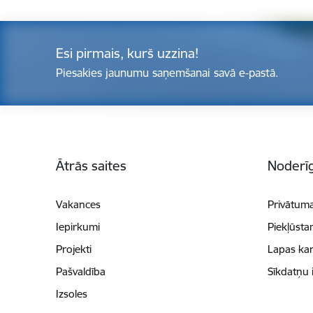
Esi pirmais, kurš uzzina!
Piesakies jaunumu saņemšanai savā e-pastā.
Kājene
Ātrās saites
Noderīg
Vakances
Privātuma
Iepirkumi
Piekļūsta
Projekti
Lapas kar
Pašvaldība
Sīkdatņu 
Izsoles