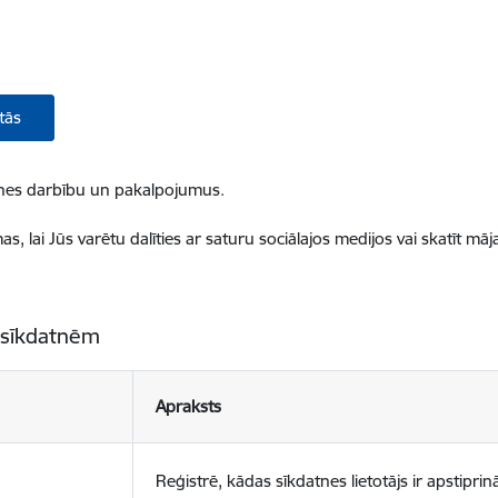
tās
ietnes darbību un pakalpojumus.
, lai Jūs varētu dalīties ar saturu sociālajos medijos vai skatīt mā
 sīkdatnēm
Apraksts
Reģistrē, kādas sīkdatnes lietotājs ir apstiprinā