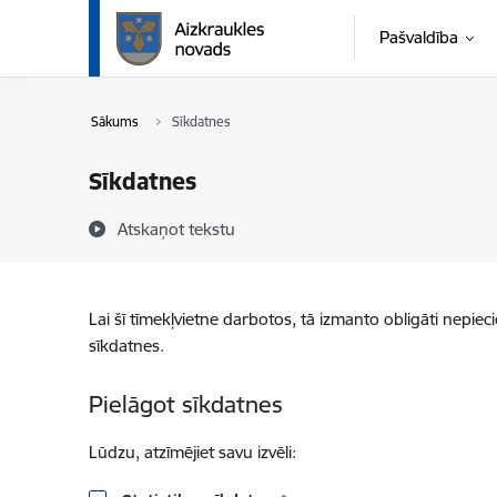
Pāriet uz lapas saturu
Pašvaldība
Sākums
Sīkdatnes
Sīkdatnes
Atskaņot tekstu
Lai šī tīmekļvietne darbotos, tā izmanto obligāti nepiec
sīkdatnes.
Pielāgot sīkdatnes
Lūdzu, atzīmējiet savu izvēli: