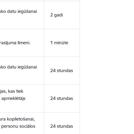
isko datu iegūšanai
2 gadi
rasījuma līmeni.
1 minūte
isko datu iegūšanai
24 stundas
as, kas tiek
ā apmeklētājs
24 stundas
ura koplietošanai,
o personu sociālos
24 stundas