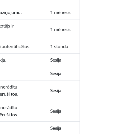
 paziņojumu.
1 mēnesis
otājs ir
1 mēnesis
 autentificētos.
1 stunda
kļa.
Sesija
Sesija
 nerādītu
Sesija
ēruši tos.
 nerādītu
Sesija
ēruši tos.
Sesija