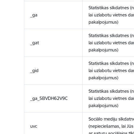
Statistikas sīkdatnes (
_ga
lai uzlabotu vietnes d
pakalpojumus)
Statistikas sīkdatnes (
_gat
lai uzlabotu vietnes d
pakalpojumus)
Statistikas sīkdatnes (
_gid
lai uzlabotu vietnes d
pakalpojumus)
Statistikas sīkdatnes (
_ga_5BVDH62V9C
lai uzlabotu vietnes d
pakalpojumus)
Sociālo mediju sīkdatn
uvc
(nepieciešamas, lai Jūs 
ar saturu sociālajos tīk