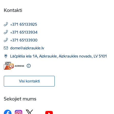
Kontakti
+371 65133925
+371 65133934
+371 65133930
E-pasts:
dome@aizkraukle.lv
Lāčplēša iela 1A, Aizkraukle, Aizkraukles novads, LV 5101
Visi kontakti
Sekojiet mums