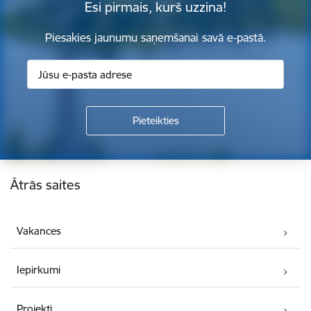
Esi pirmais, kurš uzzina!
Piesakies jaunumu saņemšanai savā e-pastā.
Kājene
Ātrās saites
Vakances
Iepirkumi
Projekti