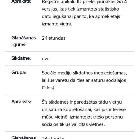
Reģistrē unikālu ID priekš jaunākās GA 4
versijas, kas tiek izmantots statistisko
datu iegūšanai par to, kā apmeklētājs
izmanto vietni.
24 stundas
uvc
Sociālo mediju sīkdatnes (nepieciešamas,
lai Jūs varētu dalīties ar saturu sociālajos
tīklos)
Šīs sīkdatnes ir paredzētas tādu vietņu
un satura koplietošanai, kas jūs interesē
mūsu vietnē, izmantojot trešo personu
sociālos tīklus vai citas vietnes.
24 stundas