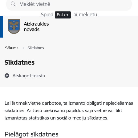
Pāriet uz lapas saturu
Spied
lai meklētu
Enter
Sākums
Sīkdatnes
Sīkdatnes
Atskaņot tekstu
Lai šī tīmekļvietne darbotos, tā izmanto obligāti nepieciešamās
sīkdatnes. Ar Jūsu piekrišanu papildus šajā vietnē var tikt
izmantotas statistikas un sociālo mediju sīkdatnes.
Pielāgot sīkdatnes