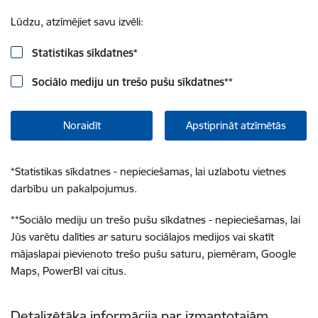
Lūdzu, atzīmējiet savu izvēli:
Statistikas sīkdatnes
*
Sociālo mediju un trešo pušu sīkdatnes
**
Noraidīt
Apstiprināt atzīmētās
*
Statistikas sīkdatnes - nepieciešamas, lai uzlabotu vietnes
darbību un pakalpojumus.
**
Sociālo mediju un trešo pušu sīkdatnes - nepieciešamas, lai
Jūs varētu dalīties ar saturu sociālajos medijos vai skatīt
mājaslapai pievienoto trešo pušu saturu, piemēram, Google
Maps, PowerBI vai citus.
Detalizētāka informācija par izmantotajām