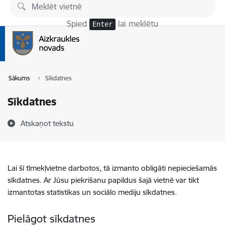
Pāriet uz lapas saturu
Spied
lai meklētu
Enter
Sākums
Sīkdatnes
Sīkdatnes
Atskaņot tekstu
Lai šī tīmekļvietne darbotos, tā izmanto obligāti nepieciešamās
sīkdatnes. Ar Jūsu piekrišanu papildus šajā vietnē var tikt
izmantotas statistikas un sociālo mediju sīkdatnes.
Pielāgot sīkdatnes