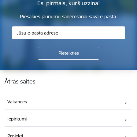
Esi pirmais, kurš uzzina!
Piesakies jaunumu saņemšanai savā e-pastā.
Kājene
Ātrās saites
Vakances
Iepirkumi
Projekti