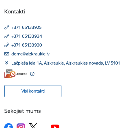
Kontakti
+371 65133925
+371 65133934
+371 65133930
E-pasts:
dome@aizkraukle.lv
Lāčplēša iela 1A, Aizkraukle, Aizkraukles novads, LV 5101
Visi kontakti
Sekojiet mums