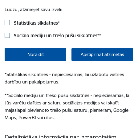
Lūdzu, atzīmējiet savu izvēli:
Statistikas sīkdatnes
*
Sociālo mediju un trešo pušu sīkdatnes
**
Noraidīt
Apstiprināt atzīmētās
*
Statistikas sīkdatnes - nepieciešamas, lai uzlabotu vietnes
darbību un pakalpojumus.
**
Sociālo mediju un trešo pušu sīkdatnes - nepieciešamas, lai
Jūs varētu dalīties ar saturu sociālajos medijos vai skatīt
mājaslapai pievienoto trešo pušu saturu, piemēram, Google
Maps, PowerBI vai citus.
Detalizētāka informācija par izmantotajām