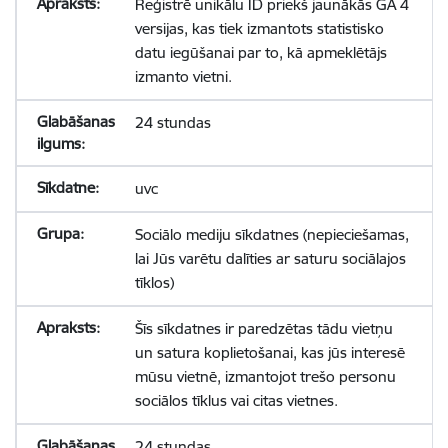
Reģistrē unikālu ID priekš jaunākās GA 4
versijas, kas tiek izmantots statistisko
datu iegūšanai par to, kā apmeklētājs
izmanto vietni.
24 stundas
uvc
Sociālo mediju sīkdatnes (nepieciešamas,
lai Jūs varētu dalīties ar saturu sociālajos
tīklos)
Šīs sīkdatnes ir paredzētas tādu vietņu
un satura koplietošanai, kas jūs interesē
mūsu vietnē, izmantojot trešo personu
sociālos tīklus vai citas vietnes.
24 stundas