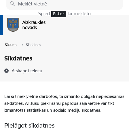
Pāriet uz lapas saturu
Spied
lai meklētu
Enter
Sākums
Sīkdatnes
Sīkdatnes
Atskaņot tekstu
Lai šī tīmekļvietne darbotos, tā izmanto obligāti nepieciešamās
sīkdatnes. Ar Jūsu piekrišanu papildus šajā vietnē var tikt
izmantotas statistikas un sociālo mediju sīkdatnes.
Pielāgot sīkdatnes