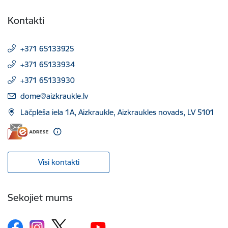
Kontakti
+371 65133925
+371 65133934
+371 65133930
E-pasts:
dome@aizkraukle.lv
Lāčplēša iela 1A, Aizkraukle, Aizkraukles novads, LV 5101
Visi kontakti
Sekojiet mums