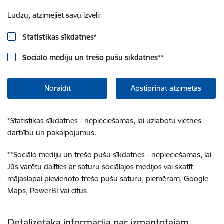
Lūdzu, atzīmējiet savu izvēli:
Statistikas sīkdatnes
*
Sociālo mediju un trešo pušu sīkdatnes
**
Noraidīt
Apstiprināt atzīmētās
*
Statistikas sīkdatnes - nepieciešamas, lai uzlabotu vietnes
darbību un pakalpojumus.
**
Sociālo mediju un trešo pušu sīkdatnes - nepieciešamas, lai
Jūs varētu dalīties ar saturu sociālajos medijos vai skatīt
mājaslapai pievienoto trešo pušu saturu, piemēram, Google
Maps, PowerBI vai citus.
Detalizētāka informācija par izmantotajām