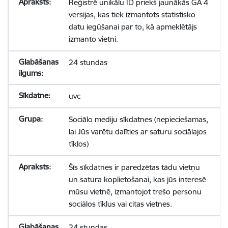
Reģistrē unikālu ID priekš jaunākās GA 4
versijas, kas tiek izmantots statistisko
datu iegūšanai par to, kā apmeklētājs
izmanto vietni.
24 stundas
uvc
Sociālo mediju sīkdatnes (nepieciešamas,
lai Jūs varētu dalīties ar saturu sociālajos
tīklos)
Šīs sīkdatnes ir paredzētas tādu vietņu
un satura koplietošanai, kas jūs interesē
mūsu vietnē, izmantojot trešo personu
sociālos tīklus vai citas vietnes.
24 stundas