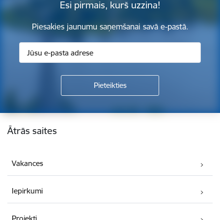
Esi pirmais, kurš uzzina!
Piesakies jaunumu saņemšanai savā e-pastā.
Kājene
Ātrās saites
Vakances
Iepirkumi
Projekti